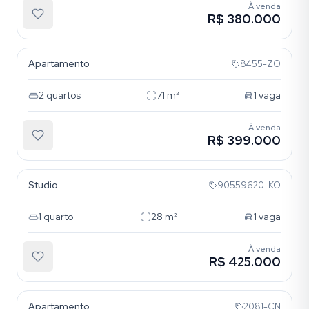
À venda
R$ 380.000
Bela Vista
Apartamento
8455-ZO
2
quartos
71
m²
1
vaga
À venda
R$ 399.000
Bela Vista
Studio
90559620-KO
1
quarto
28
m²
1
vaga
À venda
R$ 425.000
Bela Vista
Apartamento
2081-CN