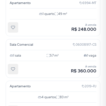
Apartamento
6994-MT
1
quarto
49
m²
À venda
R$ 248.000
Bela Vista
Sala Comercial
36008917-CS
1
sala
57
m²
1
vaga
À venda
R$ 360.000
Bela Vista
Apartamento
2019-PJ
4
quartos
83
m²