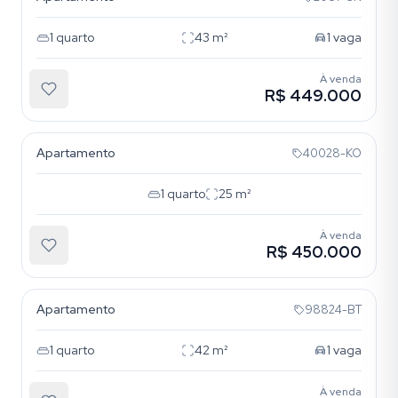
1
quarto
43
m²
1
vaga
À venda
R$ 449.000
Bela Vista
Apartamento
40028-KO
1
quarto
25
m²
À venda
R$ 450.000
Bela Vista
Apartamento
98824-BT
1
quarto
42
m²
1
vaga
À venda