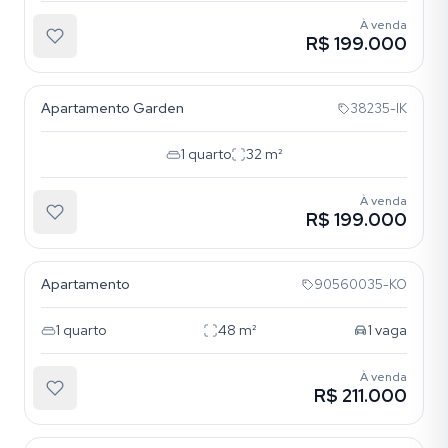
À venda
R$ 199.000
Bela Vista
Apartamento Garden
38235-IK
1
quarto
32
m²
À venda
R$ 199.000
Bela Vista
Apartamento
90560035-KO
1
quarto
48
m²
1
vaga
À venda
R$ 211.000
Bela Vista