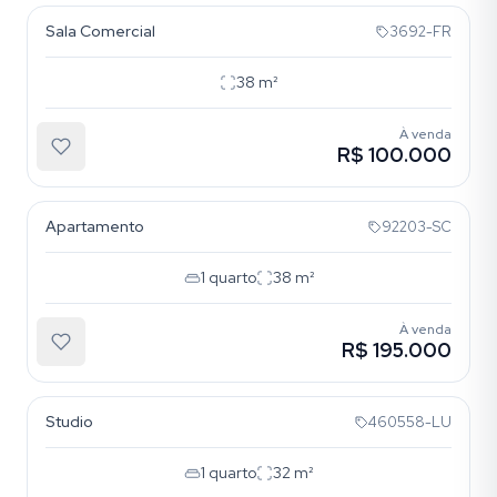
Sala Comercial
3692-FR
38
m²
À venda
R$ 100.000
Bela Vista
Apartamento
92203-SC
1
quarto
38
m²
À venda
R$ 195.000
Bela Vista
Studio
460558-LU
1
quarto
32
m²