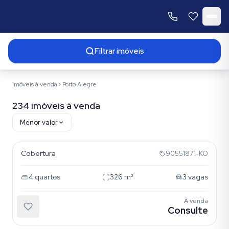
Filtrar imóveis
Imóveis à venda
Porto Alegre
234 imóveis à venda
Menor valor
Bela Vista
Resultados da busca
Cobertura
90551871-KO
4
quartos
326
m²
3
vagas
À venda
Consulte
Bela Vista