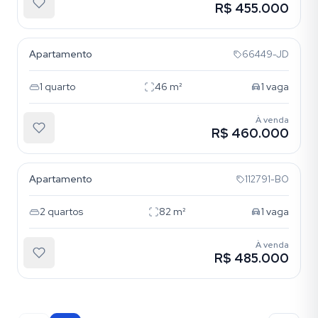
R$ 455.000
Bela Vista
Apartamento
66449-JD
1
quarto
46
m²
1
vaga
À venda
R$ 460.000
Bela Vista
Apartamento
112791-BO
2
quartos
82
m²
1
vaga
À venda
R$ 485.000