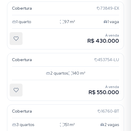
Cobertura
73849-EX
1
quarto
97
m²
1
vaga
À venda
R$ 430.000
Petrópolis
Cobertura
453754-LU
2
quartos
140
m²
À venda
R$ 550.000
Petrópolis
Cobertura
16760-BT
3
quartos
151
m²
2
vagas