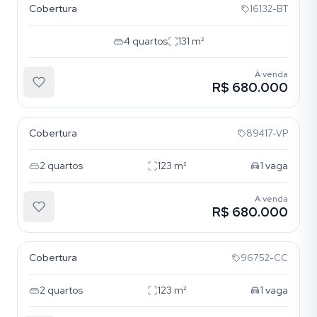
Cobertura
16132-BT
4
quartos
131
m²
À venda
R$ 680.000
Petrópolis
Cobertura
89417-VP
2
quartos
123
m²
1
vaga
À venda
R$ 680.000
Petrópolis
Cobertura
96752-CC
2
quartos
123
m²
1
vaga