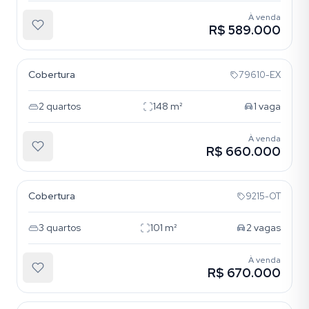
À venda
R$ 589.000
Petrópolis
Cobertura
79610-EX
2
quartos
148
m²
1
vaga
À venda
R$ 660.000
Petrópolis
Cobertura
9215-OT
3
quartos
101
m²
2
vagas
À venda
R$ 670.000
Petrópolis