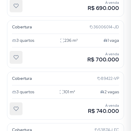
À venda
R$ 690.000
Petrópolis
Cobertura
36006014-JD
3
quartos
236
m²
1
vaga
À venda
R$ 700.000
Petrópolis
Cobertura
89422-VP
3
quartos
101
m²
2
vagas
À venda
R$ 740.000
Petrópolis
Cobertura
53874-LFC