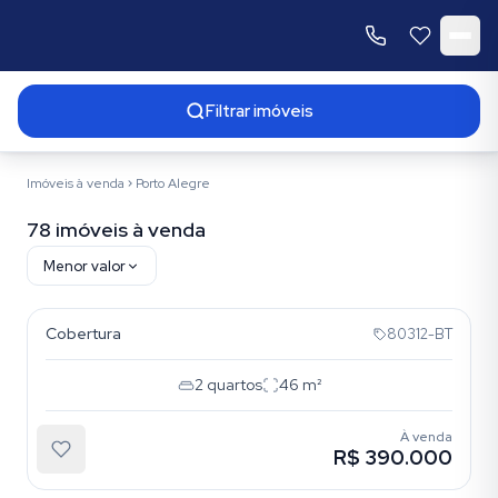
Filtrar imóveis
Imóveis à venda
Porto Alegre
78 imóveis à venda
Menor valor
Petrópolis
Resultados da busca
Cobertura
80312-BT
2
quartos
46
m²
À venda
R$ 390.000
Petrópolis