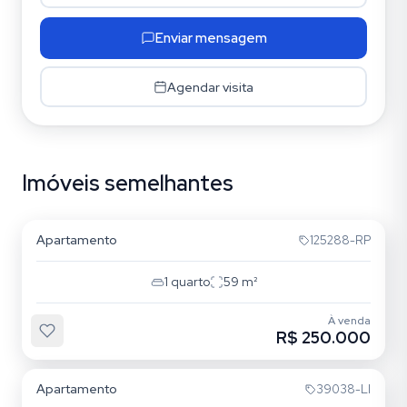
Enviar mensagem
Agendar visita
Imóveis semelhantes
Centro
Apartamento
125288-RP
1
quarto
59
m²
À venda
R$ 250.000
Centro
Apartamento
39038-LI