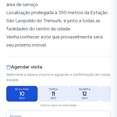
área de serviço.
Localização privilegiada à 350 metros da Estação
São Leopoldo do Trensurb, e junto a todas as
facilidades do centro da cidade.
Venha conhecer este que provavelmente será
seu próximo imóvel.
Agendar visita
Selecione a data e o turno e aguarde a confirmação de nossa
equipe.
SEGUNDA
TERÇA
QUARTA
QUI
10
11
12
1
AGO
AGO
AGO
AG
deslize para ver mais datas