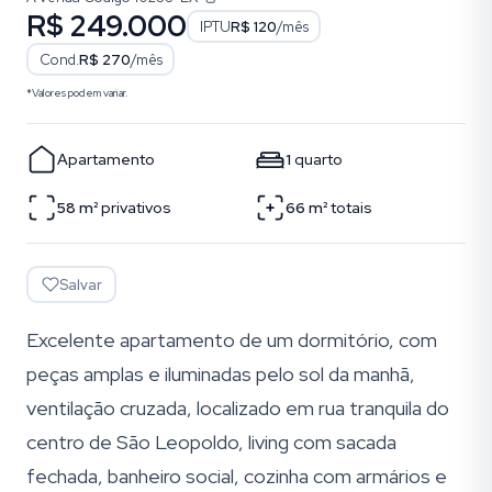
R$ 249.000
IPTU
R$ 120
/mês
Cond.
R$ 270
/mês
*Valores podem variar.
Apartamento
1
quarto
58
m²
privativos
66
m²
totais
Salvar
Excelente apartamento de um dormitório, com
peças amplas e iluminadas pelo sol da manhã,
ventilação cruzada, localizado em rua tranquila do
centro de São Leopoldo, living com sacada
fechada, banheiro social, cozinha com armários e