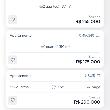
2
quartos
87
m²
À venda
R$ 255.000
Centro
Apartamento
450248-LU
1
quarto
50
m²
À venda
R$ 175.000
Pinheiro
Apartamento
8015-FT
2
quartos
57
m²
1
vaga
À venda
R$ 290.000