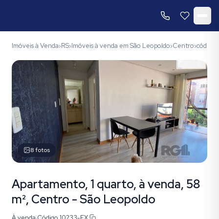
Imóveis à Venda
RS
Imóveis à venda em São Leopoldo
Centro
código
›
›
›
›
8
fotos
Apartamento, 1 quarto, à venda, 58
m², Centro - São Leopoldo
À venda
·
Código
10233-EX