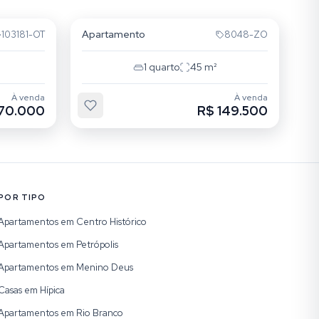
São João
Apartamento
103181-OT
8048-ZO
1
quarto
45
m²
À venda
À venda
170.000
R$ 149.500
POR TIPO
Apartamentos em Centro Histórico
Apartamentos em Petrópolis
Apartamentos em Menino Deus
Casas em Hípica
Apartamentos em Rio Branco