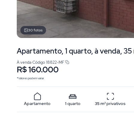
30
fotos
Apartamento, 1 quarto, à venda, 35
À venda
·
Código
18822-MF
R$ 160.000
*Valores podem variar.
Apartamento
1
quarto
35
m²
privativos