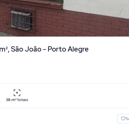
 m², São João - Porto Alegre
38
m²
totais
S