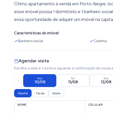
Ótimo apartamento à venda em Porto Alegre, loca
esse imóvel possui 1 dormitório e 1 banheiro soci
essa oportunidade de adquirir um imóvel na capita
Características do imóvel
Banheiro social
Cozinha
Agendar visita
Escolha a data e o turno e aguarde a confirmação de nossa 
Seg
Ter
Qua
10/08
11/08
12/08
Manhã
Tarde
Noite
NOME
CELULAR