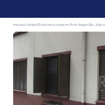
Imóveis à Venda
RS
Imóveis à venda em Porto Alegre
São João
c
›
›
›
›