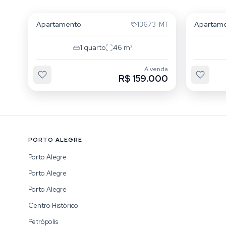
São João
São Jo
Apartamento
Apartam
13673-MT
1
quarto
46
m²
À venda
R$ 159.000
PORTO ALEGRE
Porto Alegre
Porto Alegre
Porto Alegre
Centro Histórico
Petrópolis