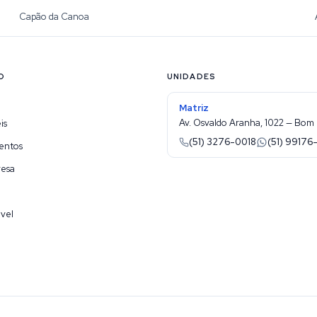
Capão da Canoa
O
UNIDADES
Matriz
Av. Osvaldo Aranha, 1022 — Bom 
is
(51) 3276-0018
(51) 99176
entos
resa
vel