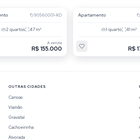
ão
São João
ento
Apartamento
90560001-KO
2
quartos
47
m²
1
quarto
41
m²
À venda
R$ 155.000
R$ 
OUTRAS CIDADES
Canoas
Viamão
Gravataí
Cachoeirinha
Alvorada