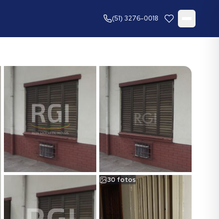
(51) 3276-0018
30
fotos