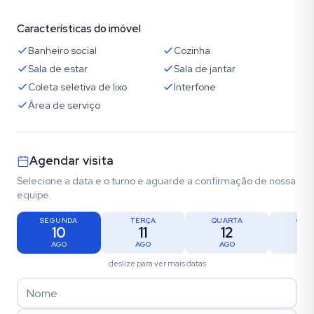
Características do imóvel
Banheiro social
Cozinha
Sala de estar
Sala de jantar
Coleta seletiva de lixo
Interfone
Área de serviço
Agendar visita
Selecione a data e o turno e aguarde a confirmação de nossa
equipe.
SEGUNDA
TERÇA
QUARTA
QUI
10
11
12
1
AGO
AGO
AGO
AG
deslize para ver mais datas