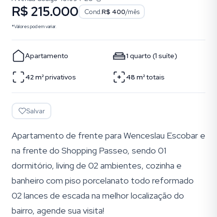
R$ 215.000
Cond.
R$ 400
/mês
*Valores podem variar.
Apartamento
1
quarto
(
1
suíte
)
42
m²
privativos
48
m²
totais
Salvar
Apartamento de frente para Wenceslau Escobar e
na frente do Shopping Passeo, sendo 01
dormitório, living de 02 ambientes, cozinha e
banheiro com piso porcelanato todo reformado
02 lances de escada na melhor localização do
bairro, agende sua visita!