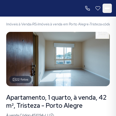
Imóveis à Venda
RS
Imóveis à venda em Porto Alegre
Tristeza
código 
›
›
›
›
22
fotos
Apartamento, 1 quarto, à venda, 42
m², Tristeza - Porto Alegre
À venda
·
Código
451094-LU