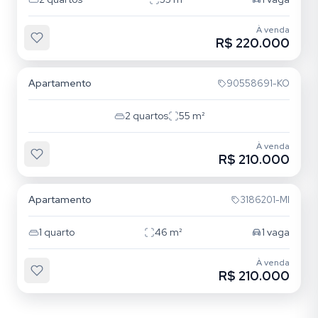
À venda
R$ 220.000
Tristeza
Apartamento
90558691-KO
2
quartos
55
m²
À venda
R$ 210.000
Tristeza
Apartamento
3186201-MI
1
quarto
46
m²
1
vaga
À venda
R$ 210.000