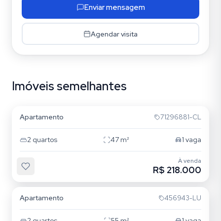
Enviar mensagem
Agendar visita
Imóveis semelhantes
Tristeza
Apartamento
71296881-CL
2
quartos
47
m²
1
vaga
À venda
R$ 218.000
Tristeza
Apartamento
456943-LU
2
quartos
55
m²
1
vaga