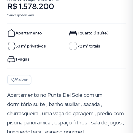
R$ 1.578.200
*Valores podem variar.
Apartamento
1
quarto
(
1
suíte
)
53
m²
privativos
72
m²
totais
1
vagas
Salvar
Apartamento no Punta Del Sole com um
dormitório suite , banho auxiliar , sacada ,
churrasqueira , uma vaga de garagem , predio com
piscina panorâmica , espaço fitnes , sala de jogos ,
brinquedoteca , espaço gourmet