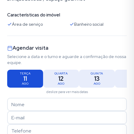
Características do imóvel
Área de serviço
Banheiro social
Agendar visita
Selecione a data e o turno e aguarde a confirmação de nossa
equipe.
TERÇA
QUARTA
QUINTA
SEX
11
12
13
1
AGO
AGO
AGO
AG
deslize para ver mais datas