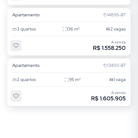
Centro
Apartamento
14895-BT
3
quartos
136
m²
2
vagas
À venda
R$ 1.558.250
Centro
Apartamento
13400-BT
2
quartos
95
m²
1
vaga
À venda
R$ 1.605.905