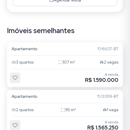
Imóveis semelhantes
Centro
Apartamento
16637-BT
3
quartos
107
m²
2
vagas
À venda
R$ 1.590.000
Centro
Apartamento
13399-BT
2
quartos
95
m²
1
vaga
À venda
R$ 1.565.250