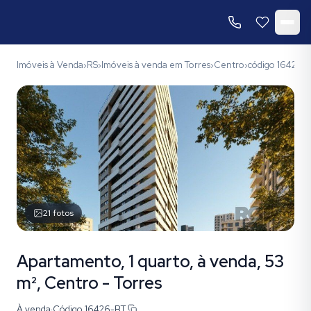
Imóveis à Venda
RS
Imóveis à venda em Torres
Centro
código 16426-
›
›
›
›
21
fotos
Apartamento, 1 quarto, à venda, 53
m², Centro - Torres
À venda
·
Código
16426-BT