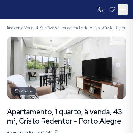
Imóveis à Venda
RS
Imóveis à venda em Porto Alegre
Cristo Redentor
›
›
›
27
fotos
Apartamento, 1 quarto, à venda, 43
m², Cristo Redentor - Porto Alegre
À venda
·
Código
12580-BT