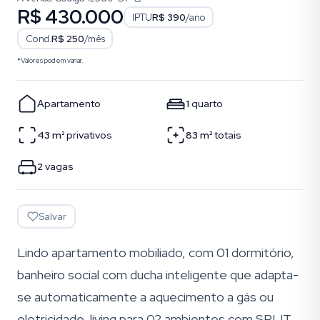
R$ 430.000
IPTU
R$ 390
/ano
Cond.
R$ 250
/mês
*Valores podem variar.
Apartamento
1
quarto
43
m²
privativos
83
m²
totais
2
vagas
Salvar
Lindo apartamento mobiliado, com 01 dormitório,
banheiro social com ducha inteligente que adapta-
se automaticamente a aquecimento a gás ou
eletricidade, living para 02 ambientes com SPLIT,