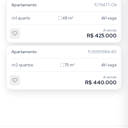
Apartamento
79477-CN
1
quarto
48
m²
1
vaga
À venda
R$ 425.000
Cristo Redentor
Apartamento
90551984-KO
2
quartos
75
m²
1
vaga
À venda
R$ 440.000