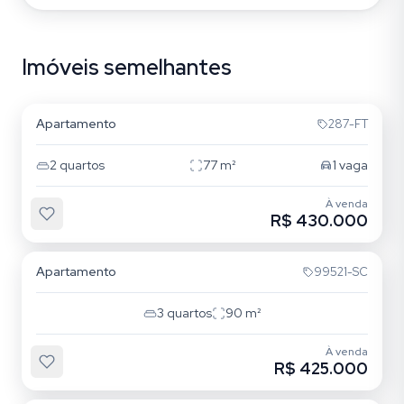
Imóveis semelhantes
Cristo Redentor
Apartamento
287-FT
2
quartos
77
m²
1
vaga
À venda
R$ 430.000
Cristo Redentor
Apartamento
99521-SC
3
quartos
90
m²
À venda
R$ 425.000
Cristo Redentor