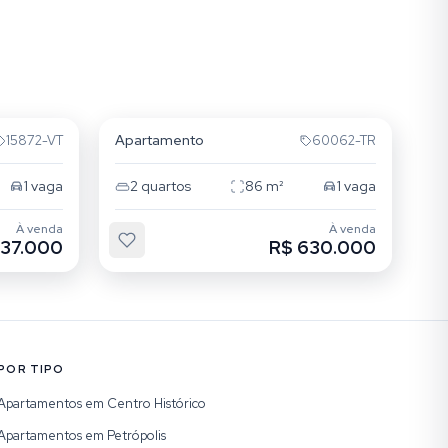
Floresta
Apartamento
15872-VT
60062-TR
1
vaga
2
quartos
86
m²
1
vaga
À venda
À venda
637.000
R$ 630.000
POR TIPO
Apartamentos em Centro Histórico
Apartamentos em Petrópolis