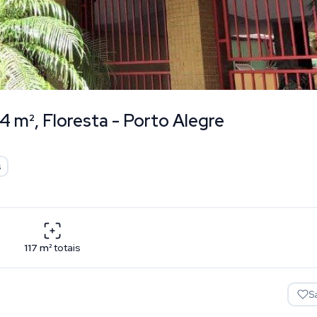
4 m², Floresta - Porto Alegre
s
117
m²
totais
S