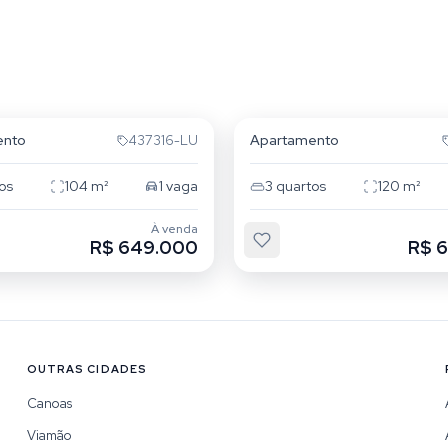
ta
Floresta
ento
Apartamento
437316-LU
os
104
m²
1
vaga
3
quartos
120
m²
À venda
R$ 649.000
R$ 
OUTRAS CIDADES
Canoas
Viamão