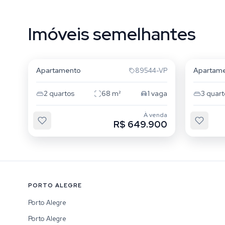
Imóveis semelhantes
Floresta
Flores
Apartamento
Apartam
89544-VP
2
quartos
68
m²
1
vaga
3
quart
À venda
R$ 649.900
PORTO ALEGRE
Porto Alegre
Porto Alegre