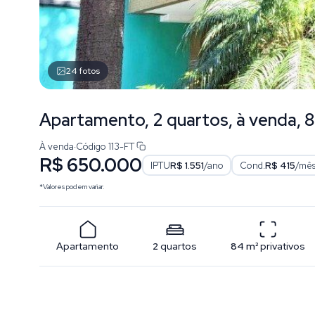
24
fotos
Apartamento, 2 quartos, à venda, 8
À venda
·
Código
113-FT
R$ 650.000
IPTU
R$ 1.551
/ano
Cond.
R$ 415
/mê
*Valores podem variar.
Apartamento
2
quartos
84
m²
privativos