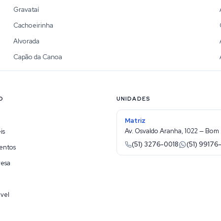
Gravataí
Cachoeirinha
Alvorada
Capão da Canoa
O
UNIDADES
Matriz
Av. Osvaldo Aranha, 1022 — Bom 
is
(51) 3276-0018
(51) 99176
entos
resa
vel