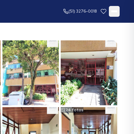
(51) 3276-0018
24
fotos