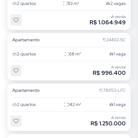
2
quartos
83
m²
2
vagas
À venda
R$ 1.064.949
Centro
Apartamento
24402-SC
2
quartos
68
m²
1
vaga
À venda
R$ 996.400
Centro
Apartamento
78053-LFC
2
quartos
142
m²
1
vaga
À venda
R$ 1.250.000
Bavária