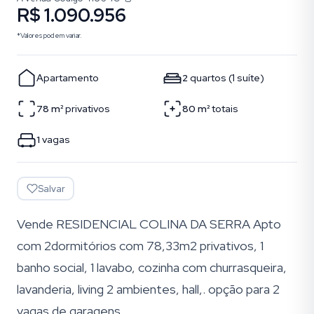
R$ 1.090.956
*Valores podem variar.
Apartamento
2
quartos
(
1
suíte
)
78
m²
privativos
80
m²
totais
1
vagas
Salvar
Vende RESIDENCIAL COLINA DA SERRA Apto
com 2dormitórios com 78,33m2 privativos, 1
banho social, 1 lavabo, cozinha com churrasqueira,
lavanderia, living 2 ambientes, hall,. opção para 2
vagas de garagens.