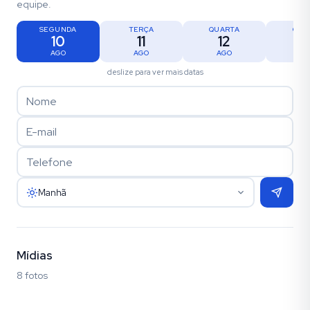
equipe.
SEGUNDA
TERÇA
QUARTA
QUI
10
11
12
1
AGO
AGO
AGO
AG
deslize para ver mais datas
Manhã
Mídias
8 fotos
Fotos (8)