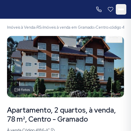
Imóveis à Venda
RS
Imóveis à venda em Gramado
Centro
código 4186
›
›
›
›
8
fotos
Apartamento, 2 quartos, à venda,
78 m², Centro - Gramado
À venda
·
Código
4186-IC