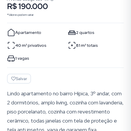
R$ 190.000
*Valores podem variar.
Apartamento
2
quartos
40
m²
privativos
81
m²
totais
1
vagas
Salvar
Lindo apartamento no bairro Hípica, 3º andar, com
2 dormitórios, amplo living, cozinha com lavanderia,
piso porcelanato, cozinha com revestimento
cerâmico, todas janelas com tela de proteção e
tela anti insetos, vaga de garagem fixa.