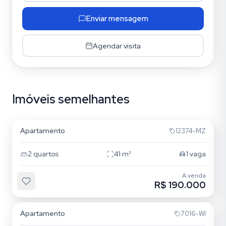
Enviar mensagem
Agendar visita
Imóveis semelhantes
Hípica
Apartamento
12374-MZ
2
quartos
41
m²
1
vaga
À venda
R$ 190.000
Hípica
Apartamento
7016-WI