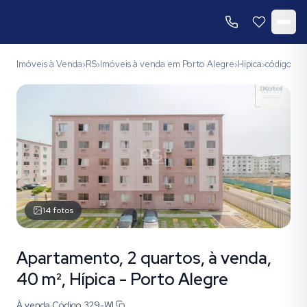
Imóveis à Venda
RS
Imóveis à venda em Porto Alegre
Hípica
código 32
›
›
›
›
14
fotos
Apartamento, 2 quartos, à venda,
40 m², Hípica - Porto Alegre
À venda
·
Código
329-WI