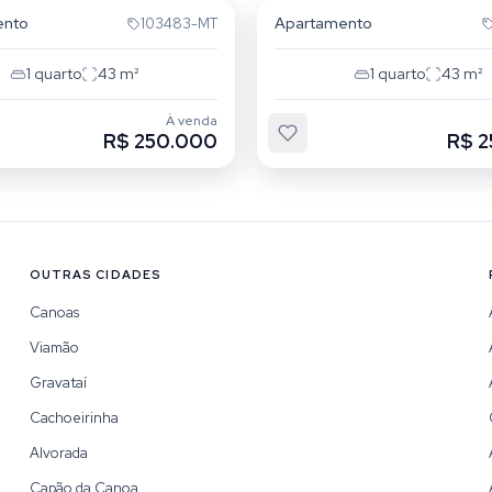
ento
Apartamento
103483-MT
1
quarto
43
m²
1
quarto
43
m²
À venda
R$ 250.000
R$ 
OUTRAS CIDADES
Canoas
Viamão
Gravataí
Cachoeirinha
Alvorada
Capão da Canoa