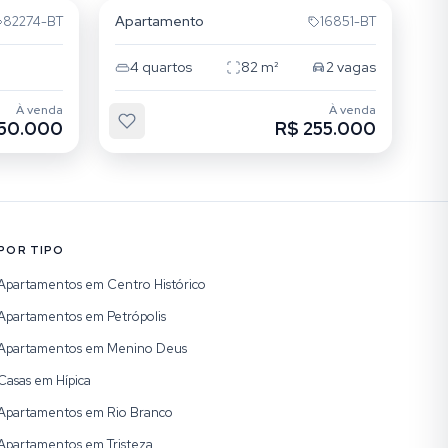
Apartamento
82274-BT
16851-BT
4
quartos
82
m²
2
vagas
À venda
À venda
250.000
R$ 255.000
POR TIPO
Apartamentos em Centro Histórico
Apartamentos em Petrópolis
Apartamentos em Menino Deus
Casas em Hípica
Apartamentos em Rio Branco
Apartamentos em Tristeza