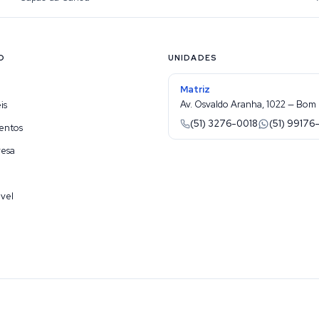
O
UNIDADES
Matriz
Av. Osvaldo Aranha, 1022 — Bom 
is
(51) 3276-0018
(51) 99176
entos
resa
vel