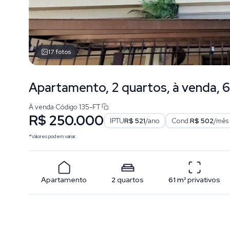
17
fotos
Apartamento, 2 quartos, à venda, 6
À venda
·
Código
135-FT
R$ 250.000
IPTU
R$ 521
/ano
Cond.
R$ 502
/mês
*Valores podem variar.
Apartamento
2
quartos
61
m²
privativos