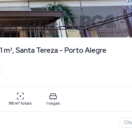
1 m², Santa Tereza - Porto Alegre
98
m²
totais
1
vagas
S