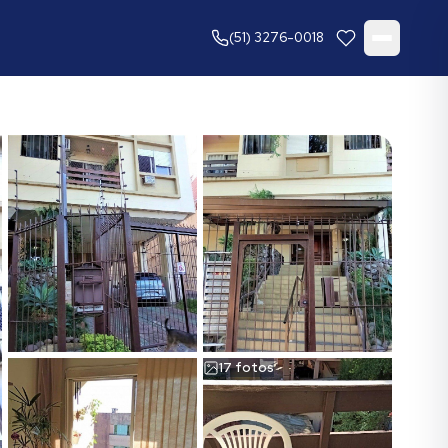
(51) 3276-0018
17
fotos