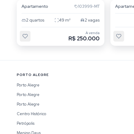
Apartamento
Apartam
103999-MT
2
quartos
49
m²
2
vagas
À venda
R$ 250.000
PORTO ALEGRE
Porto Alegre
Porto Alegre
Porto Alegre
Centro Histórico
Petrópolis
Menino Deus