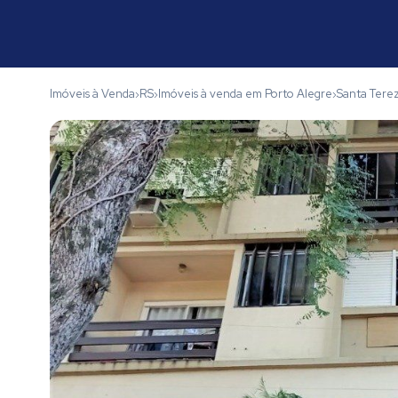
Imóveis à Venda
RS
Imóveis à venda em Porto Alegre
Santa Tere
›
›
›