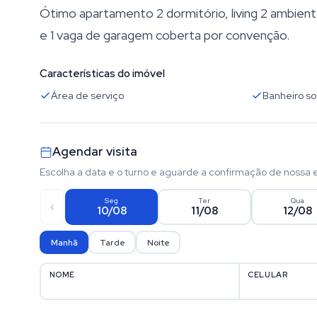
Ótimo apartamento 2 dormitório, living 2 ambiente
e 1 vaga de garagem coberta por convenção.
Características do imóvel
Área de serviço
Banheiro so
Agendar visita
Escolha a data e o turno e aguarde a confirmação de nossa 
Seg
Ter
Qua
10/08
11/08
12/08
Manhã
Tarde
Noite
NOME
CELULAR