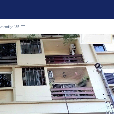
za
código 135-FT
›