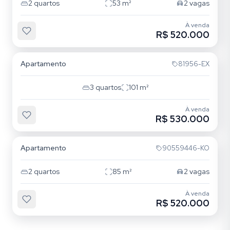
2
quartos
53
m²
2
vagas
À venda
R$ 520.000
Rio Branco
Apartamento
81956-EX
3
quartos
101
m²
À venda
R$ 530.000
Rio Branco
Apartamento
90559446-KO
2
quartos
85
m²
2
vagas
À venda
R$ 520.000