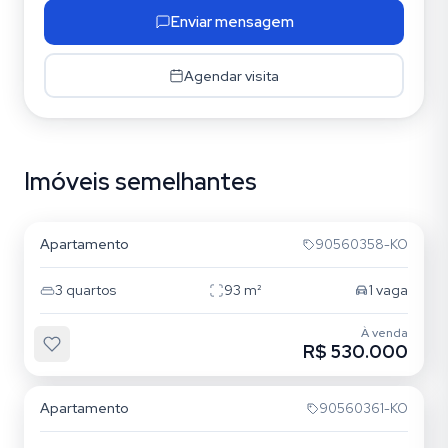
Enviar mensagem
Agendar visita
Imóveis semelhantes
Rio Branco
Apartamento
90560358-KO
3
quartos
93
m²
1
vaga
À venda
R$ 530.000
Rio Branco
Apartamento
90560361-KO