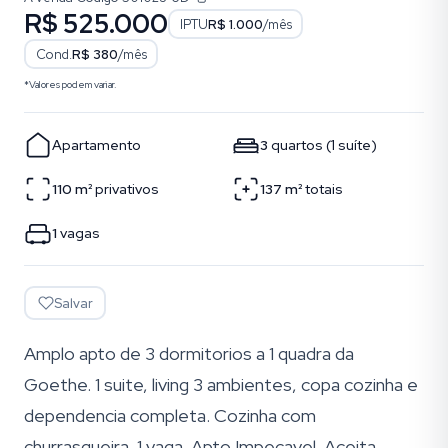
R$ 525.000
IPTU
R$ 1.000
/mês
Cond.
R$ 380
/mês
*Valores podem variar.
Apartamento
3
quartos
(
1
suíte
)
110
m²
privativos
137
m²
totais
1
vagas
Salvar
Amplo apto de 3 dormitorios a 1 quadra da
Goethe. 1 suite, living 3 ambientes, copa cozinha e
dependencia completa. Cozinha com
churrasqueira. 1 vaga. Apto Impecavel. Aceita