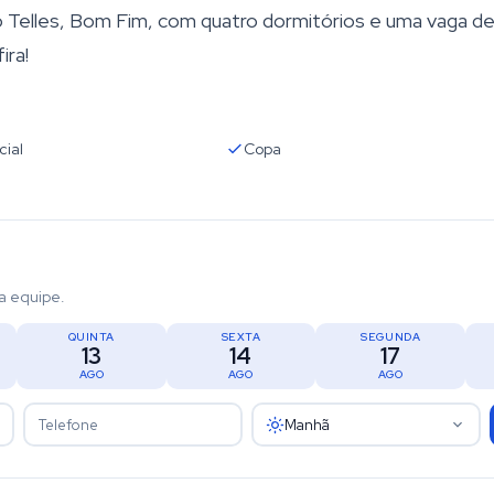
 Telles, Bom Fim, com quatro dormitórios e uma vaga d
ira!
cial
Copa
a equipe.
QUINTA
SEXTA
SEGUNDA
13
14
17
AGO
AGO
AGO
Manhã