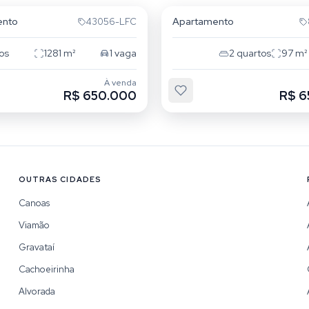
ento
Apartamento
43056-LFC
os
1281
m²
1
vaga
2
quartos
97
m²
À venda
R$ 650.000
R$ 6
OUTRAS CIDADES
Canoas
Viamão
Gravataí
Cachoeirinha
Alvorada