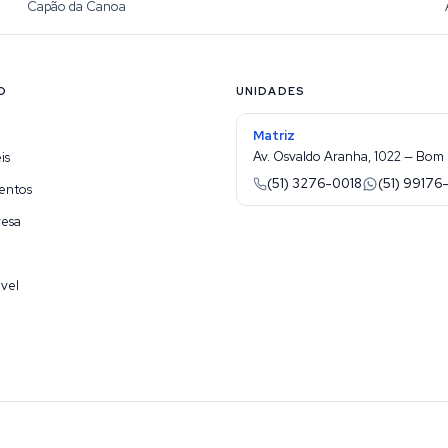
Capão da Canoa
O
UNIDADES
Matriz
Av. Osvaldo Aranha, 1022 — Bom 
is
(51) 3276-0018
(51) 99176
entos
resa
vel