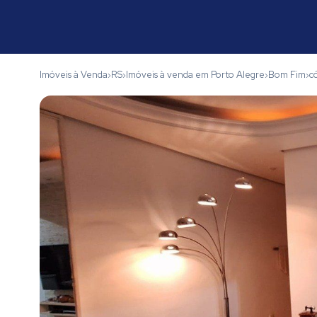
Imóveis à Venda
RS
Imóveis à venda em Porto Alegre
Bom Fim
c
›
›
›
›