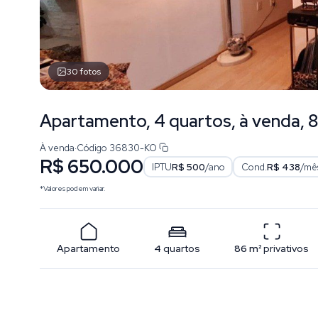
30
fotos
Apartamento, 4 quartos, à venda, 8
À venda
·
Código
36830-KO
R$ 650.000
IPTU
R$ 500
/ano
Cond.
R$ 438
/mê
*Valores podem variar.
Apartamento
4
quartos
86
m²
privativos