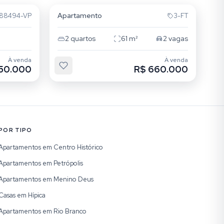
Apartamento
88494-VP
3-FT
2
quartos
61
m²
2
vagas
À venda
À venda
50.000
R$ 660.000
POR TIPO
Apartamentos em Centro Histórico
Apartamentos em Petrópolis
Apartamentos em Menino Deus
Casas em Hípica
Apartamentos em Rio Branco