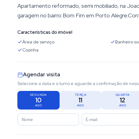
Apartamento reformado, semi mobiliado, na Joao
garagem no bairro Bom Fim em Porto Alegre.Conf
Características do imóvel
Área de serviço
Banheiro so
Cozinha
Agendar visita
Selecione a data e o turno e aguarde a confirmação de noss
SEGUNDA
TERÇA
QUARTA
10
11
12
AGO
AGO
AGO