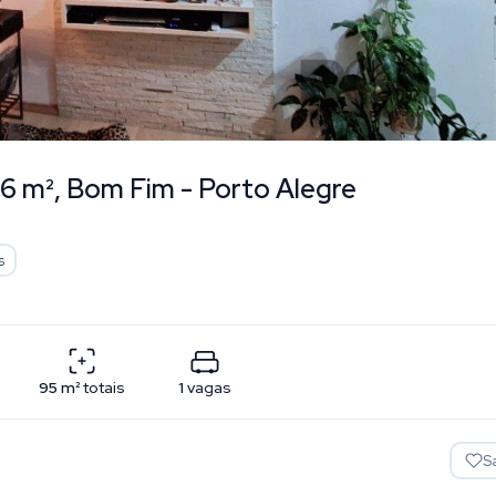
6 m², Bom Fim - Porto Alegre
s
95
m²
totais
1
vagas
S