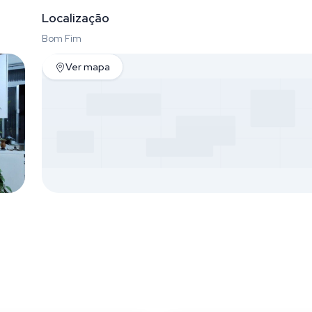
Localização
Bom Fim
Ver mapa
im
Bom Fim