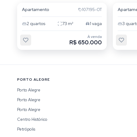
Apartamento
Apartam
107195-OT
2
quartos
73
m²
1
vaga
3
quart
À venda
R$ 650.000
PORTO ALEGRE
Porto Alegre
Porto Alegre
Porto Alegre
Centro Histórico
Petrópolis