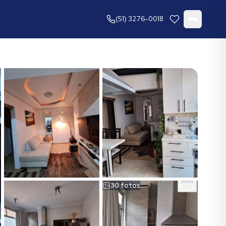
(51) 3276-0018
30
fotos