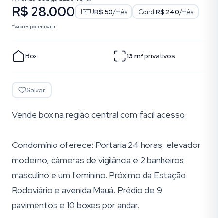
R$ 28.000
IPTU
R$ 50
/mês
Cond.
R$ 240
/mês
*Valores podem variar.
Box
13
m²
privativos
Salvar
Vende box na região central com fácil acesso
Condomínio oferece: Portaria 24 horas, elevador
moderno, câmeras de vigilância e 2 banheiros
masculino e um feminino. Próximo da Estação
Rodoviário e avenida Mauá. Prédio de 9
pavimentos e 10 boxes por andar.