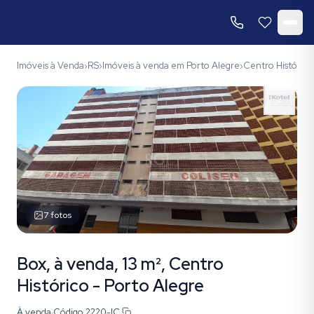
Imóveis à Venda
RS
Imóveis à venda em Porto Alegre
Centro Histórico
›
›
›
7
fotos
Box, à venda, 13 m², Centro
Histórico - Porto Alegre
À venda
·
Código
2220-IC