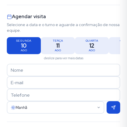
Agendar visita
Selecione a data e o turno e aguarde a confirmação de nossa
equipe.
SEGUNDA
TERÇA
QUARTA
QUI
10
11
12
1
AGO
AGO
AGO
AG
deslize para ver mais datas
Manhã