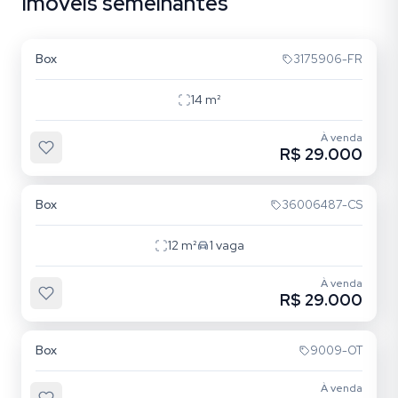
Imóveis semelhantes
Centro Histórico
Box
3175906-FR
14
m²
À venda
R$ 29.000
Centro Histórico
Box
36006487-CS
12
m²
1
vaga
À venda
R$ 29.000
Centro Histórico
Box
9009-OT
À venda