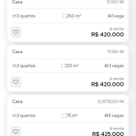
Casa
367-WI
3
quartos
260
m²
1
vaga
À venda
R$ 420.000
Restinga
Casa
148-WI
3
quartos
120
m²
3
vagas
À venda
R$ 420.000
Restinga
Casa
3178020-MI
3
quartos
75
m²
5
vagas
À venda
R$ 425.000