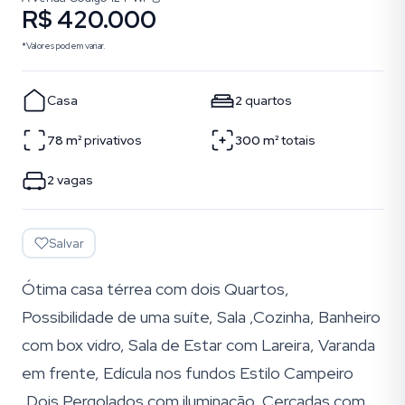
R$ 420.000
*Valores podem variar.
Casa
2
quartos
78
m²
privativos
300
m²
totais
2
vagas
Salvar
Ótima casa térrea com dois Quartos,
Possibilidade de uma suíte, Sala ,Cozinha, Banheiro
com box vidro, Sala de Estar com Lareira, Varanda
em frente, Edícula nos fundos Estilo Campeiro
,Dois Pergolados com iluminação, Cercadas com