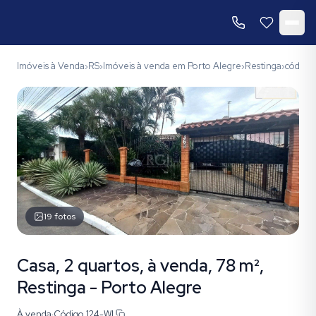
Imóveis à Venda
RS
Imóveis à venda em Porto Alegre
Restinga
código 
›
›
›
›
19
fotos
Casa, 2 quartos, à venda, 78 m²,
Restinga - Porto Alegre
À venda
·
Código
124-WI