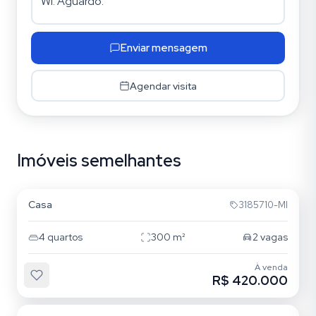
Enviar mensagem
Agendar visita
Imóveis semelhantes
Restinga
Casa
3185710-MI
4
quartos
300
m²
2
vagas
À venda
R$ 420.000
Restinga