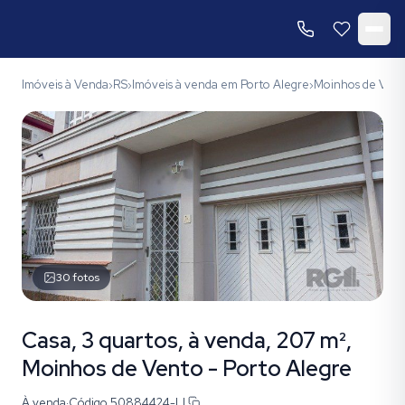
Imóveis à Venda
RS
Imóveis à venda em Porto Alegre
Moinhos de Ven
›
›
›
30
fotos
Casa, 3 quartos, à venda, 207 m²,
Moinhos de Vento - Porto Alegre
À venda
·
Código
50884424-LI