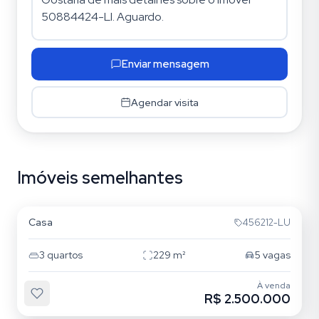
Enviar mensagem
Agendar visita
Imóveis semelhantes
Tristeza
Casa
456212-LU
3
quartos
229
m²
5
vagas
À venda
R$ 2.500.000
Belém Novo