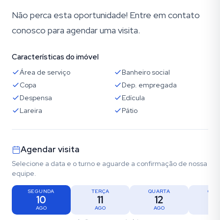
Não perca esta oportunidade! Entre em contato
conosco para agendar uma visita.
Características do imóvel
Área de serviço
Banheiro social
Copa
Dep. empregada
Despensa
Edícula
Lareira
Pátio
Agendar visita
Selecione a data e o turno e aguarde a confirmação de nossa
equipe.
SEGUNDA
TERÇA
QUARTA
QUI
10
11
12
1
AGO
AGO
AGO
AG