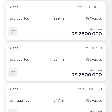
Casa
71304501-CL
5
quartos
299
m²
4
vagas
À venda
R$ 2.500.000
Três Figueiras
Casa
9067-PJ
3
quartos
234
m²
3
vagas
À venda
R$ 2.500.000
Jardim Isabel
Casa
269000-DMI
4
quartos
340
m²
3
vagas
À venda