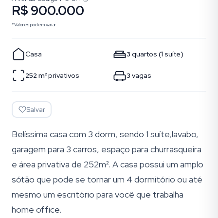
R$ 900.000
*Valores podem variar.
Casa
3
quartos
(
1
suíte
)
252
m²
privativos
3
vagas
Salvar
Belíssima casa com 3 dorm, sendo 1 suíte,lavabo,
garagem para 3 carros, espaço para churrasqueira
e área privativa de 252m². A casa possui um amplo
sótão que pode se tornar um 4 dormitório ou até
mesmo um escritório para você que trabalha
home office.