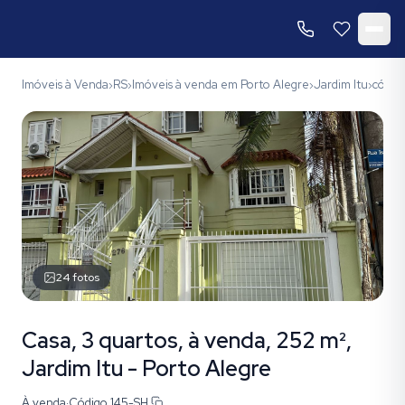
Imóveis à Venda
RS
Imóveis à venda em Porto Alegre
Jardim Itu
códig
›
›
›
›
24
fotos
Casa, 3 quartos, à venda, 252 m²,
Jardim Itu - Porto Alegre
À venda
·
Código
145-SH