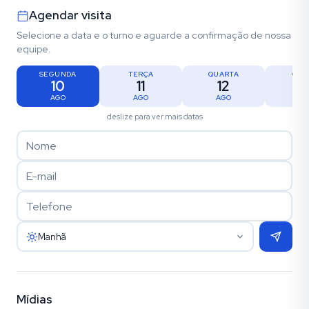
Agendar visita
Selecione a data e o turno e aguarde a confirmação de nossa
equipe.
SEGUNDA
TERÇA
QUARTA
QUI
10
11
12
1
AGO
AGO
AGO
AG
deslize para ver mais datas
Manhã
Mídias