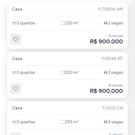
Casa
78858-HM
3
quartos
220
m²
2
vagas
À venda
R$ 900.000
Jardim Itu
Casa
15544-BT
3
quartos
200
m²
2
vagas
À venda
R$ 900.000
Jardim Itu
Casa
3202-CN
3
quartos
293
m²
3
vagas
À venda