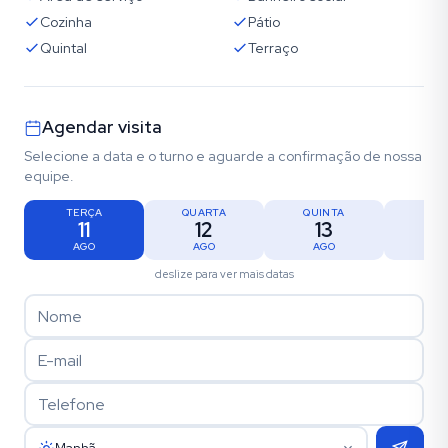
Cozinha
Pátio
Quintal
Terraço
Agendar visita
Selecione a data e o turno e aguarde a confirmação de nossa
equipe.
TERÇA
QUARTA
QUINTA
SEX
11
12
13
1
AGO
AGO
AGO
AG
deslize para ver mais datas