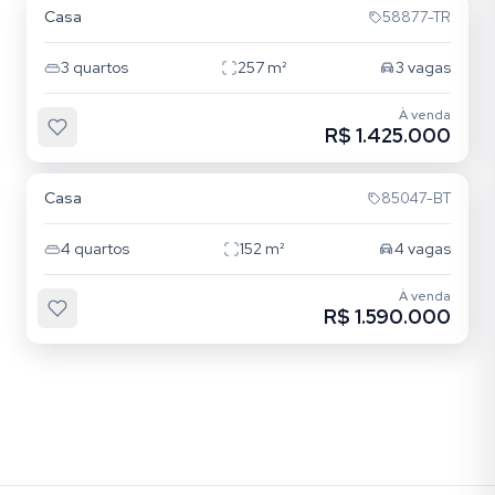
Casa
58877-TR
3
quartos
257
m²
3
vagas
À venda
R$ 1.425.000
Rio Branco
Casa
85047-BT
4
quartos
152
m²
4
vagas
À venda
R$ 1.590.000