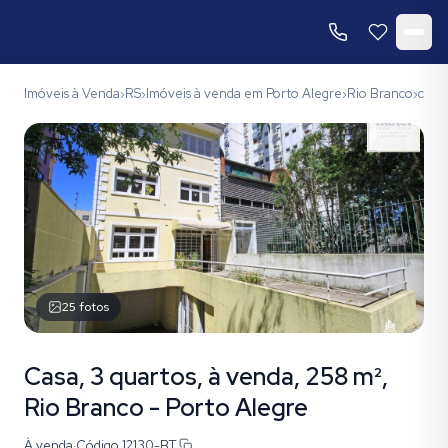
Imóveis à Venda
RS
Imóveis à venda em Porto Alegre
Rio Branco
códi
›
›
›
›
25
fotos
Casa, 3 quartos, à venda, 258 m²,
Rio Branco - Porto Alegre
À venda
·
Código
12130-BT