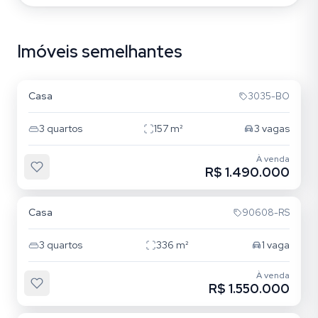
Imóveis semelhantes
Rio Branco
Casa
3035-BO
3
quartos
157
m²
3
vagas
À venda
R$ 1.490.000
Rio Branco
Casa
90608-RS
3
quartos
336
m²
1
vaga
À venda
R$ 1.550.000
Rio Branco