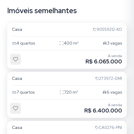
Imóveis semelhantes
Rio Branco
Casa
90559212-KO
4
quartos
400
m²
3
vagas
À venda
R$ 6.065.000
Pedra Redonda
Casa
273972-DMI
7
quartos
720
m²
6
vagas
À venda
R$ 6.400.000
Cavalhada
Casa
CA0276-PNI