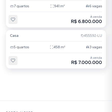
7
quartos
941
m²
6
vagas
À venda
R$ 6.800.000
Chácara das Pedras
Casa
455592-LU
5
quartos
458
m²
3
vagas
À venda
R$ 7.000.000