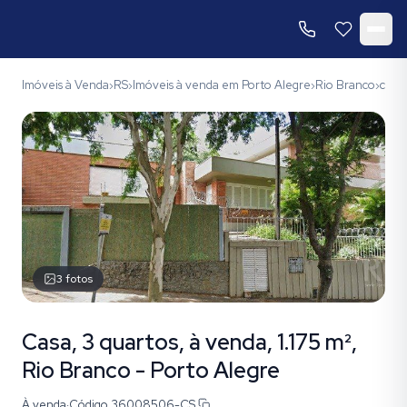
Imóveis à Venda
RS
Imóveis à venda em Porto Alegre
Rio Branco
códi
›
›
›
›
3
fotos
Casa, 3 quartos, à venda, 1.175 m²,
Rio Branco - Porto Alegre
À venda
·
Código
36008506-CS