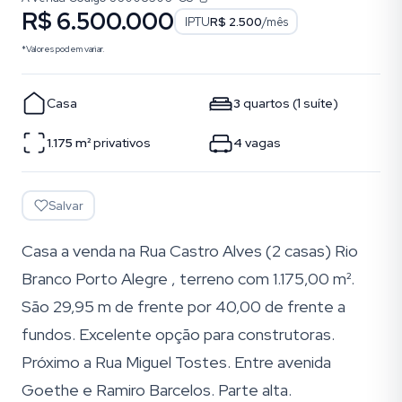
R$ 6.500.000
IPTU
R$ 2.500
/mês
*Valores podem variar.
Casa
3
quartos
(
1
suíte
)
1.175
m²
privativos
4
vagas
Salvar
Casa a venda na Rua Castro Alves (2 casas) Rio
Branco Porto Alegre , terreno com 1.175,00 m².
São 29,95 m de frente por 40,00 de frente a
fundos. Excelente opção para construtoras.
Próximo a Rua Miguel Tostes. Entre avenida
Goethe e Ramiro Barcelos. Parte alta.