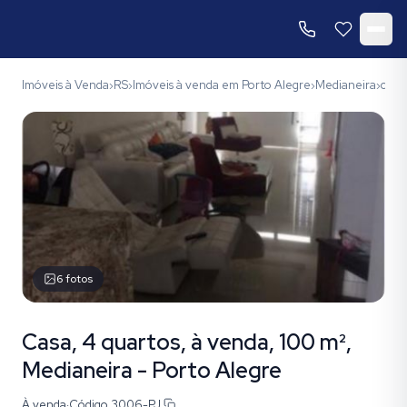
Imóveis à Venda
RS
Imóveis à venda em Porto Alegre
Medianeira
códi
›
›
›
›
6
fotos
Casa, 4 quartos, à venda, 100 m²,
Medianeira - Porto Alegre
À venda
·
Código
3006-PJ