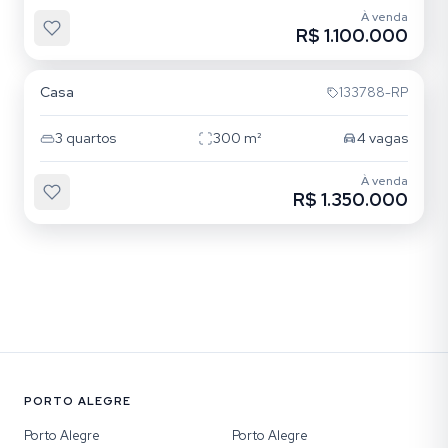
À venda
R$ 1.100.000
Medianeira
Casa
133788-RP
3
quartos
300
m²
4
vagas
À venda
R$ 1.350.000
PORTO ALEGRE
Porto Alegre
Porto Alegre