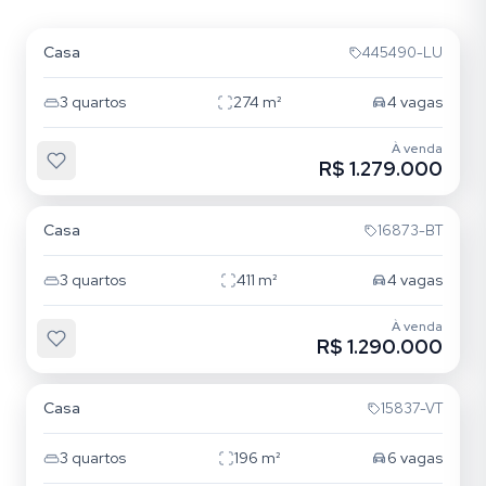
Medianeira
Casa
445490-LU
3
quartos
274
m²
4
vagas
À venda
R$ 1.279.000
Medianeira
Casa
16873-BT
3
quartos
411
m²
4
vagas
À venda
R$ 1.290.000
Medianeira
Casa
15837-VT
3
quartos
196
m²
6
vagas