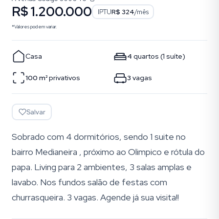
R$ 1.200.000
IPTU
R$ 324
/mês
*Valores podem variar.
Casa
4
quartos
(
1
suíte
)
100
m²
privativos
3
vagas
Salvar
Sobrado com 4 dormitórios, sendo 1 suite no
bairro Medianeira , próximo ao Olimpico e rótula do
papa. Living para 2 ambientes, 3 salas amplas e
lavabo. Nos fundos salão de festas com
churrasqueira. 3 vagas. Agende já sua visita!!