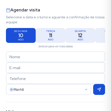
Agendar visita
Selecione a data e o turno e aguarde a confirmação de nossa
equipe.
SEGUNDA
TERÇA
QUARTA
QUI
10
11
12
1
AGO
AGO
AGO
AG
deslize para ver mais datas
Manhã