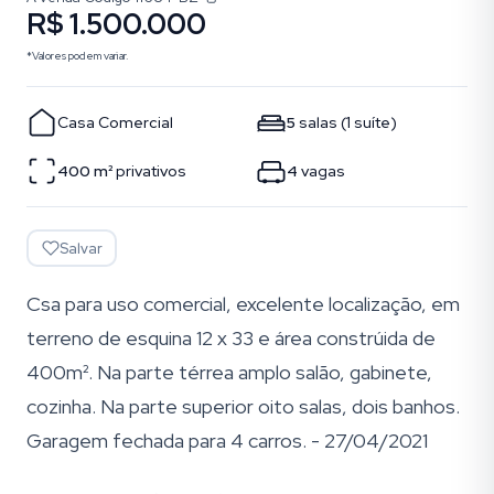
R$ 1.500.000
*Valores podem variar.
Casa Comercial
5
salas
(
1
suíte
)
400
m²
privativos
4
vagas
Salvar
Csa para uso comercial, excelente localização, em
terreno de esquina 12 x 33 e área constrúida de
400m². Na parte térrea amplo salão, gabinete,
cozinha. Na parte superior oito salas, dois banhos.
Garagem fechada para 4 carros. - 27/04/2021