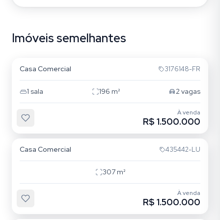
Imóveis semelhantes
Passo da Areia
Casa Comercial
3176148-FR
1
sala
196
m²
2
vagas
À venda
R$ 1.500.000
Tristeza
Casa Comercial
435442-LU
307
m²
À venda
R$ 1.500.000
Petrópolis