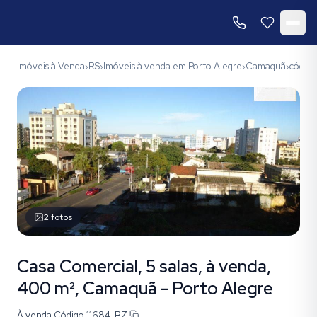
Imóveis à Venda
RS
Imóveis à venda em Porto Alegre
Camaquã
códig
›
›
›
›
2
fotos
Casa Comercial, 5 salas, à venda,
400 m², Camaquã - Porto Alegre
À venda
·
Código
11684-BZ