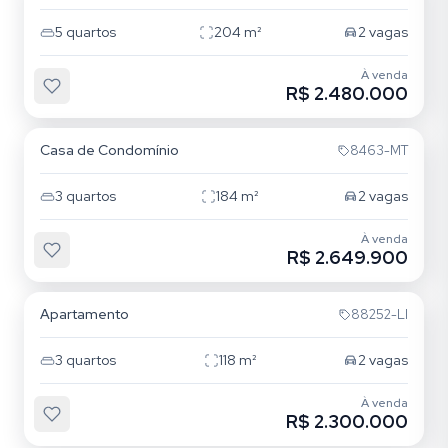
5
quartos
204
m²
2
vagas
À venda
R$ 2.480.000
Beira Mar
Casa de Condomínio
8463-MT
3
quartos
184
m²
2
vagas
À venda
R$ 2.649.900
Predial
Apartamento
88252-LI
3
quartos
118
m²
2
vagas
À venda
R$ 2.300.000