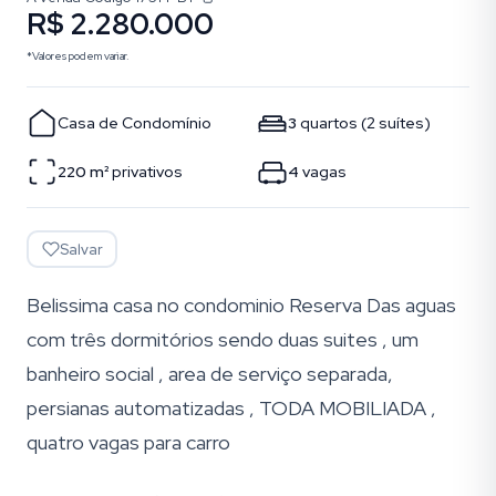
R$ 2.280.000
*Valores podem variar.
Casa de Condomínio
3
quartos
(
2
suítes
)
220
m²
privativos
4
vagas
Salvar
Belissima casa no condominio Reserva Das aguas
com três dormitórios sendo duas suites , um
banheiro social , area de serviço separada,
persianas automatizadas , TODA MOBILIADA ,
quatro vagas para carro