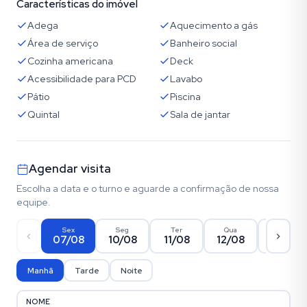
Características do imóvel
Adega
Aquecimento a gás
Área de serviço
Banheiro social
Cozinha americana
Deck
Acessibilidade para PCD
Lavabo
Pátio
Piscina
Quintal
Sala de jantar
Agendar visita
Escolha a data e o turno e aguarde a confirmação de nossa
equipe.
Sex
Seg
Ter
Qua
Qui
07/08
10/08
11/08
12/08
13/08
Manhã
Tarde
Noite
NOME