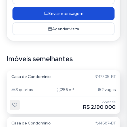
Enviar mensagem
Agendar visita
Imóveis semelhantes
Beira Mar
Casa de Condomínio
17305-BT
3
quartos
256
m²
2
vagas
À venda
R$ 2.190.000
Itapeva
Casa de Condomínio
14687-BT