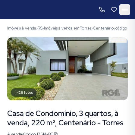
Imóveis à Venda
RS
Imóveis à venda em Torres
Centenário
código 175
›
›
›
›
28
fotos
Casa de Condomínio, 3 quartos, à
venda, 220 m², Centenário - Torres
À venda
·
Código
17514-BT