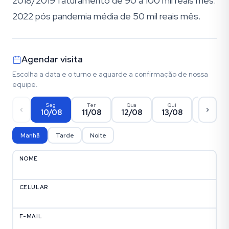
2018/2019 faturamento de 90 à 100 mil reais mês.
2022 pós pandemia média de 50 mil reais mês.
Agendar visita
Escolha a data e o turno e aguarde a confirmação de nossa
equipe.
Seg
Ter
Qua
Qui
Sex
10/08
11/08
12/08
13/08
14/08
Manhã
Tarde
Noite
NOME
CELULAR
E-MAIL