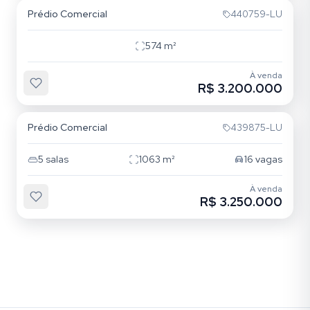
Prédio Comercial
440759-LU
574
m²
À venda
R$ 3.200.000
Azenha
Prédio Comercial
439875-LU
5
salas
1063
m²
16
vagas
À venda
R$ 3.250.000