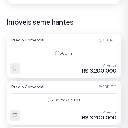
Imóveis semelhantes
Sarandi
Prédio Comercial
7601-PJ
660
m²
À venda
R$ 3.200.000
Independência
Prédio Comercial
2311-BO
438
m²
1
vaga
À venda
R$ 3.200.000
Pedra Redonda