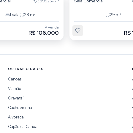
ercial
Sala Comercial
389925-RP
1
sala
28
m²
29
m²
À venda
R$ 106.000
R$ 
OUTRAS CIDADES
Canoas
Viamão
Gravataí
Cachoeirinha
Alvorada
Capão da Canoa