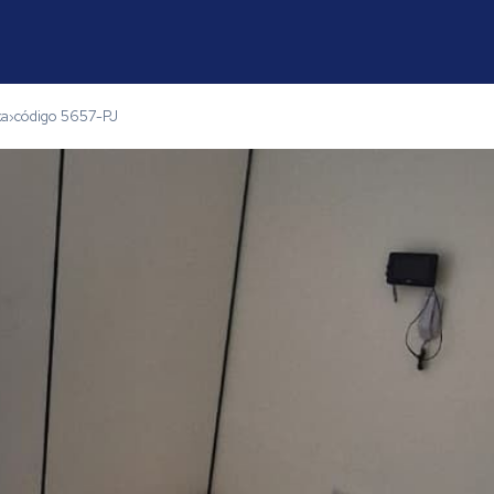
xa
código 5657-PJ
›