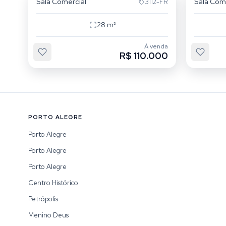
Sala Comercial
Sala Com
3112-FR
28
m²
À venda
R$ 110.000
PORTO ALEGRE
Porto Alegre
Porto Alegre
Porto Alegre
Centro Histórico
Petrópolis
Menino Deus