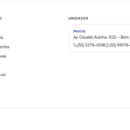
O
UNIDADES
Matriz
Av. Osvaldo Aranha, 1022 — Bom 
is
(51) 3276-0018
(51) 99176
entos
resa
vel