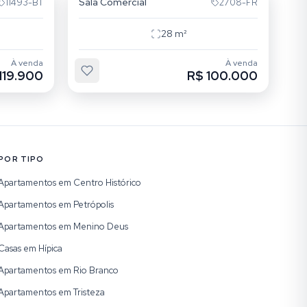
Sala Comercial
11493-BT
2708-FR
28
m²
À venda
À venda
119.900
R$ 100.000
POR TIPO
Apartamentos em Centro Histórico
Apartamentos em Petrópolis
Apartamentos em Menino Deus
Casas em Hípica
Apartamentos em Rio Branco
Apartamentos em Tristeza