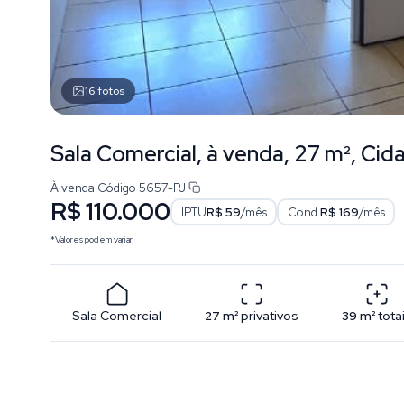
16
fotos
Sala Comercial, à venda, 27 m², Cid
À venda
·
Código
5657-PJ
R$ 110.000
IPTU
R$ 59
/mês
Cond.
R$ 169
/mês
*Valores podem variar.
Sala Comercial
27
m²
privativos
39
m²
tota