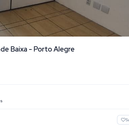
ade Baixa - Porto Alegre
is
S