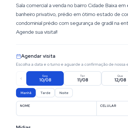
Sala comercial a venda no bairro Cidade Baixa em
banheiro privativo, prédio em ótimo estado de c
condominial prédio com segurança de gradil na entr
Agende sua visita!!
Agendar visita
Escolha a data e o turno e aguarde a confirmação de nossa 
Seg
Ter
Qua
10/08
11/08
12/08
Manhã
Tarde
Noite
NOME
CELULAR
Mídias