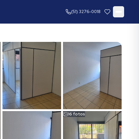
(51) 3276-0018
16
fotos