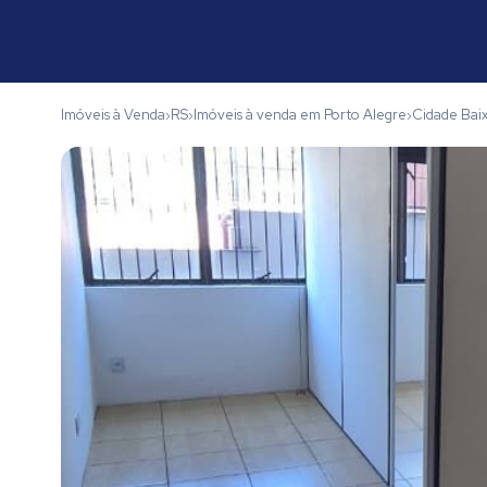
Imóveis à Venda
RS
Imóveis à venda em Porto Alegre
Cidade Bai
›
›
›