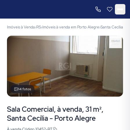
Imóveis à Venda
RS
Imóveis à venda em Porto Alegre
Santa Cecília
có
›
›
›
›
14
fotos
Sala Comercial, à venda, 31 m²,
Santa Cecília - Porto Alegre
À venda
·
Código
10452-BT