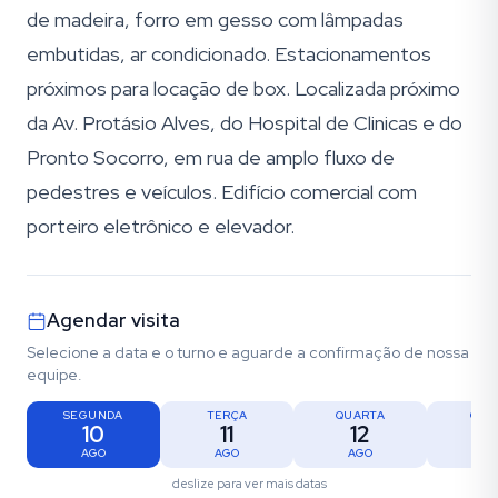
de madeira, forro em gesso com lâmpadas
embutidas, ar condicionado. Estacionamentos
próximos para locação de box. Localizada próximo
da Av. Protásio Alves, do Hospital de Clinicas e do
Pronto Socorro, em rua de amplo fluxo de
pedestres e veículos. Edifício comercial com
porteiro eletrônico e elevador.
Agendar visita
Selecione a data e o turno e aguarde a confirmação de nossa
equipe.
SEGUNDA
TERÇA
QUARTA
QUI
10
11
12
1
AGO
AGO
AGO
AG
deslize para ver mais datas