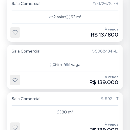
Sala Comercial
3172678-FR
2
salas
62
m²
À venda
R$ 137.800
São João
Sala Comercial
50884341-LI
36
m²
1
vaga
À venda
R$ 139.000
Cristo Redentor
Sala Comercial
802-HT
80
m²
À venda
R$ 139.000