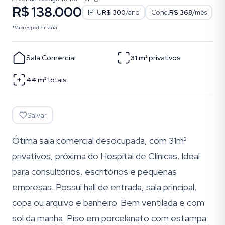
R$ 138.000
IPTU
R$ 300
/ano
Cond.
R$ 368
/mês
*Valores podem variar.
Sala Comercial
31
m²
privativos
44
m²
totais
Salvar
Ótima sala comercial desocupada, com 31m²
privativos, próxima do Hospital de Clínicas. Ideal
para consultórios, escritórios e pequenas
empresas. Possui hall de entrada, sala principal,
copa ou arquivo e banheiro. Bem ventilada e com
sol da manha. Piso em porcelanato com estampa