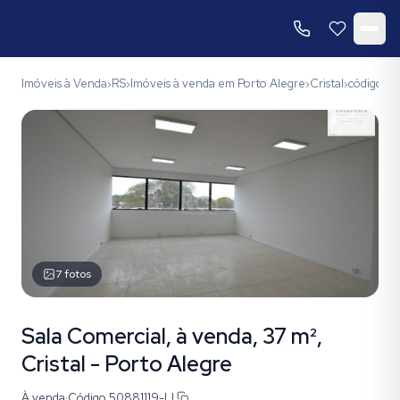
Imóveis à Venda
RS
Imóveis à venda em Porto Alegre
Cristal
código 50
›
›
›
›
7
fotos
Sala Comercial, à venda, 37 m²,
Cristal - Porto Alegre
À venda
·
Código
50881119-LI