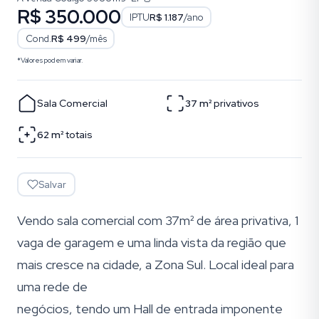
R$ 350.000
IPTU
R$ 1.187
/ano
Cond.
R$ 499
/mês
*Valores podem variar.
Sala Comercial
37
m²
privativos
62
m²
totais
Salvar
Vendo sala comercial com 37m² de área privativa, 1
vaga de garagem e uma linda vista da região que
mais cresce na cidade, a Zona Sul. Local ideal para
uma rede de
negócios, tendo um Hall de entrada imponente