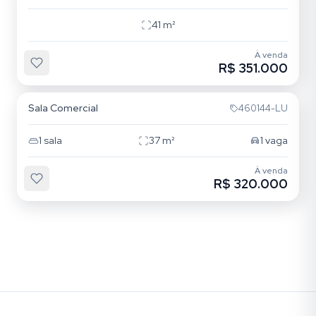
41
m²
À venda
R$ 351.000
Cristal
Sala Comercial
460144-LU
1
sala
37
m²
1
vaga
À venda
R$ 320.000