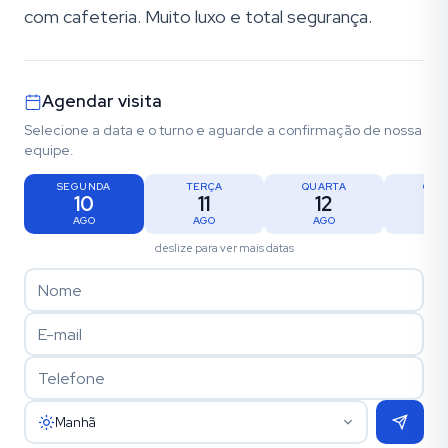
com cafeteria. Muito luxo e total segurança.
Agendar visita
Selecione a data e o turno e aguarde a confirmação de nossa
equipe.
SEGUNDA
TERÇA
QUARTA
QUI
10
11
12
1
AGO
AGO
AGO
AG
deslize para ver mais datas
Manhã