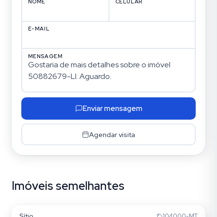
NOME
CELULAR
E-MAIL
MENSAGEM
Enviar mensagem
Agendar visita
Imóveis semelhantes
Lageado
Sítio
104000-MT