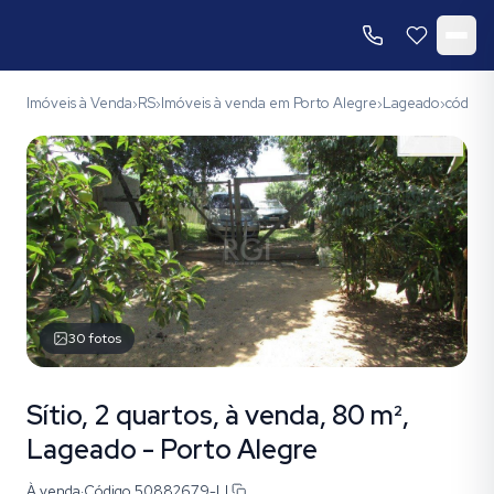
Imóveis à Venda
RS
Imóveis à venda em Porto Alegre
Lageado
código
›
›
›
›
30
fotos
Sítio, 2 quartos, à venda, 80 m²,
Lageado - Porto Alegre
À venda
·
Código
50882679-LI