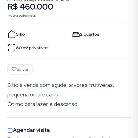
R$ 460.000
*Valores podem variar.
Sítio
2
quartos
80
m²
privativos
Salvar
Sitio à venda com açude, arvores frutiveras,
pequena orta e canis.
Ótimo para lazer e descanso.
Agendar visita