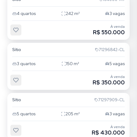
4
quartos
242
m²
3
vagas
À venda
R$ 550.000
Lageado
Sítio
71296842-CL
3
quartos
150
m²
5
vagas
À venda
R$ 350.000
Chapéu do Sol
Sítio
71297909-CL
5
quartos
205
m²
3
vagas
À venda
R$ 430.000
Lami