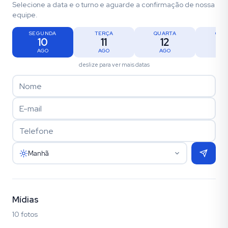
Selecione a data e o turno e aguarde a confirmação de nossa
equipe.
SEGUNDA
TERÇA
QUARTA
QUI
10
11
12
1
AGO
AGO
AGO
AG
deslize para ver mais datas
Manhã
Mídias
10 fotos