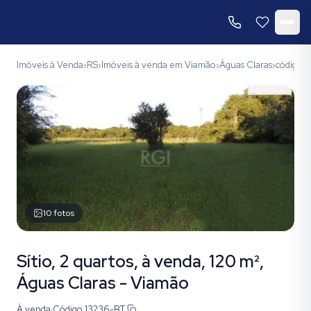
Imóveis à Venda
RS
Imóveis à venda em Viamão
Águas Claras
código 
›
›
›
›
10
fotos
Sítio, 2 quartos, à venda, 120 m²,
Águas Claras - Viamão
À venda
·
Código
13236-BT