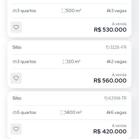
3
quartos
500
m²
3
vagas
À venda
R$ 530.000
Águas Claras
Sítio
3228-FR
3
quartos
120
m²
2
vagas
À venda
R$ 560.000
Aguas Claras
Sítio
63914-TR
5
quartos
1400
m²
6
vagas
À venda
R$ 420.000
Águas Claras