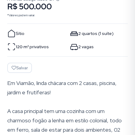
R$ 500.000
*Valores podem variar.
Sítio
2
quartos
(
1
suíte
)
120
m²
privativos
2
vagas
Salvar
Em Viamão, linda chácara com 2 casas, piscina,
jardim e frutíferas!
A casa principal tem uma cozinha com um
charmoso fogão a lenha em estilo colonial, todo
em ferro, sala de estar para dois ambientes, 02