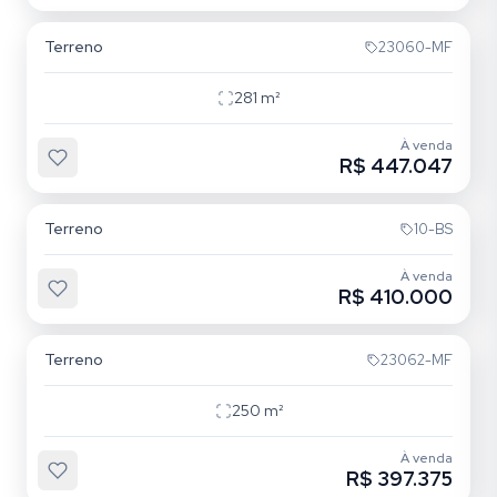
Terreno
23060-MF
281
m²
À venda
R$ 447.047
Coronel Nassuca
Terreno
10-BS
À venda
R$ 410.000
Coronel Nassuca
Terreno
23062-MF
250
m²
À venda
R$ 397.375