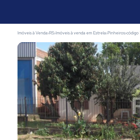
Imóveis à Venda
RS
Imóveis à venda em Estrela
Pinheiros
código
›
›
›
›