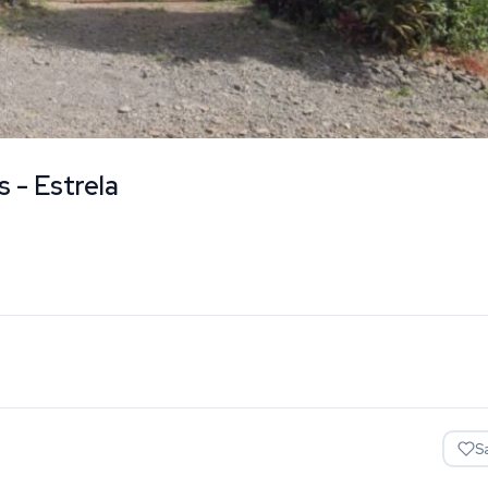
s - Estrela
S