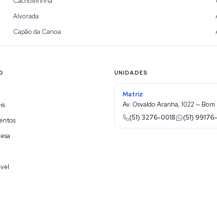
Cachoeirinha
Alvorada
Capão da Canoa
O
UNIDADES
Matriz
Av. Osvaldo Aranha, 1022 — Bom 
is
(51) 3276-0018
(51) 99176
entos
resa
vel