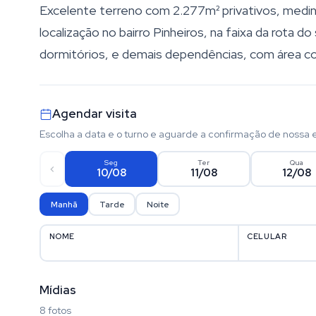
Excelente terreno com 2.277m² privativos, medin
localização no bairro Pinheiros, na faixa da rota d
dormitórios, e demais dependências, com área 
Agendar visita
Escolha a data e o turno e aguarde a confirmação de nossa 
Seg
Ter
Qua
10/08
11/08
12/08
Manhã
Tarde
Noite
NOME
CELULAR
Mídias
8 fotos