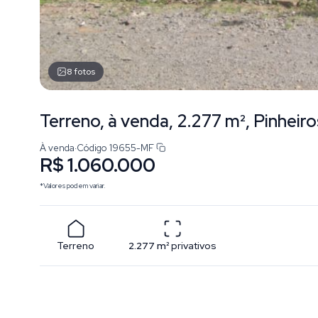
8
fotos
Terreno, à venda, 2.277 m², Pinheiro
À venda
·
Código
19655-MF
R$ 1.060.000
*Valores podem variar.
Terreno
2.277
m²
privativos