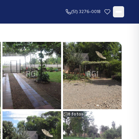
(51) 3276-0018
8
fotos