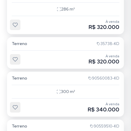
286
m²
À venda
R$ 320.000
Santa Maria Goretti
Terreno
35738-KO
À venda
R$ 320.000
Aberta dos Morros
Terreno
90560083-KO
300
m²
À venda
R$ 340.000
Jardim Itu
Terreno
90559510-KO