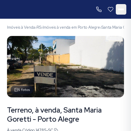
Imóveis à Venda
RS
Imóveis à venda em Porto Alegre
Santa Maria Gore
›
›
›
5
fotos
Terreno, à venda, Santa Maria
Goretti - Porto Alegre
À venda
·
Código
14785-SC