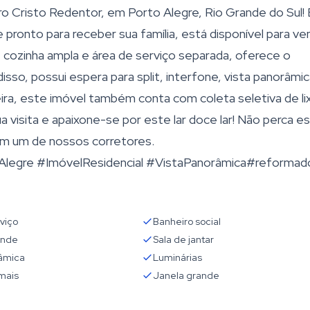
ro Cristo Redentor, em Porto Alegre, Rio Grande do Sul!
ronto para receber sua família, está disponível para ve
, cozinha ampla e área de serviço separada, oferece o
sso, possui espera para split, interfone, vista panorâmic
eira, este imóvel também conta com coleta seletiva de li
a visita e apaixone-se por este lar doce lar! Não perca e
om um de nossos corretores.
egre #ImóvelResidencial #VistaPanorâmica#reformad
viço
Banheiro social
ande
Sala de jantar
râmica
Luminárias
mais
Janela grande