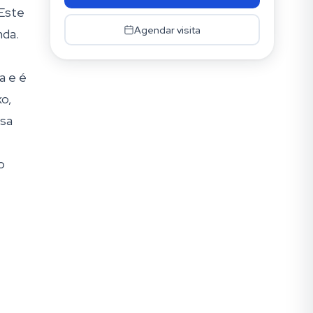
 Este
Agendar visita
nda.
a e é
xo,
ssa
o