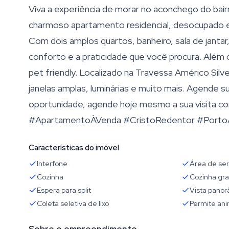
Viva a experiência de morar no aconchego do bair
charmoso apartamento residencial, desocupado e p
Com dois amplos quartos, banheiro, sala de jantar
conforto e a praticidade que você procura. Além di
pet friendly. Localizado na Travessa Américo Silv
janelas amplas, luminárias e muito mais. Agende su
oportunidade, agende hoje mesmo a sua visita c
#ApartamentoÀVenda #CristoRedentor #PortoAl
Características do imóvel
Interfone
Área de ser
Cozinha
Cozinha gr
Espera para split
Vista pano
Coleta seletiva de lixo
Permite ani