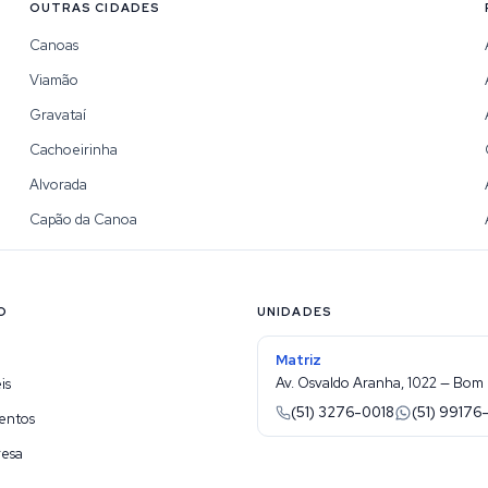
OUTRAS CIDADES
Canoas
Viamão
Gravataí
Cachoeirinha
Alvorada
Capão da Canoa
O
UNIDADES
Matriz
Av. Osvaldo Aranha, 1022 — Bom 
is
(51) 3276-0018
(51) 99176
entos
resa