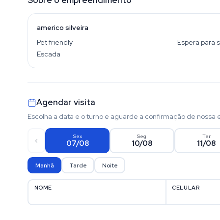
Sobre o empreendimento
americo silveira
Pet friendly
Espera para s
Escada
Agendar visita
Escolha a data e o turno e aguarde a confirmação de nossa 
Sex
Seg
Ter
07/08
10/08
11/08
Manhã
Tarde
Noite
NOME
CELULAR