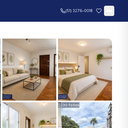
(51) 3276-0018
30
fotos