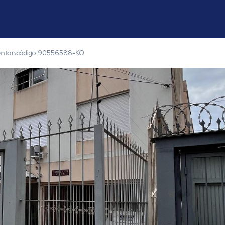
entor
código 90556588-KO
›