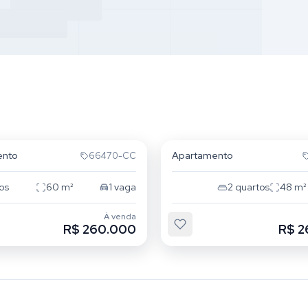
 Redentor
Cristo Redentor
ento
Apartamento
66470-CC
os
60
m²
1
vaga
2
quartos
48
m²
À venda
R$ 260.000
R$ 2