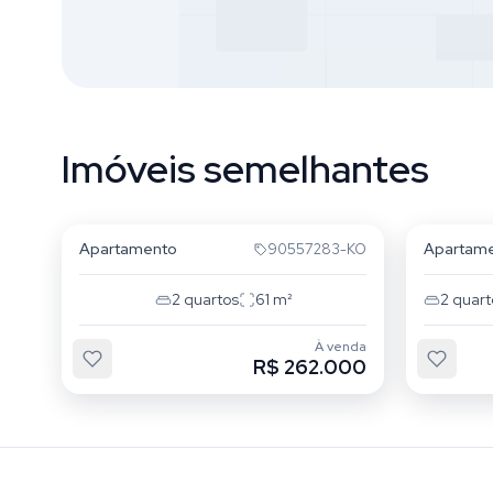
Imóveis semelhantes
Cristo Redentor
Cristo
Apartamento
Apartam
90557283-KO
2
quartos
61
m²
2
quart
À venda
R$ 262.000