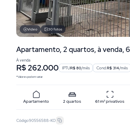
Vídeo
30
fotos
Apartamento, 2 quartos, à venda, 6
À venda
R$ 262.000
IPTU
R$ 80
/mês
Cond.
R$ 314
/mês
*Valores podem variar.
Apartamento
2
quartos
61
m²
privativos
Código
90556588-KO