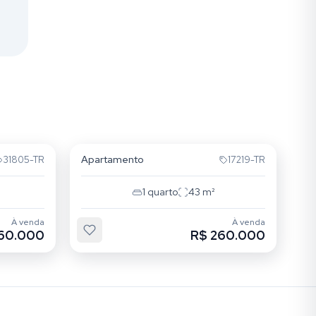
Cristo Redentor
Apartamento
31805-TR
17219-TR
1
quarto
43
m²
À venda
À venda
60.000
R$ 260.000