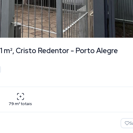
1 m², Cristo Redentor - Porto Alegre
79
m²
totais
S