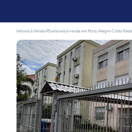
Imóveis à Venda
RS
Imóveis à venda em Porto Alegre
Cristo Red
›
›
›