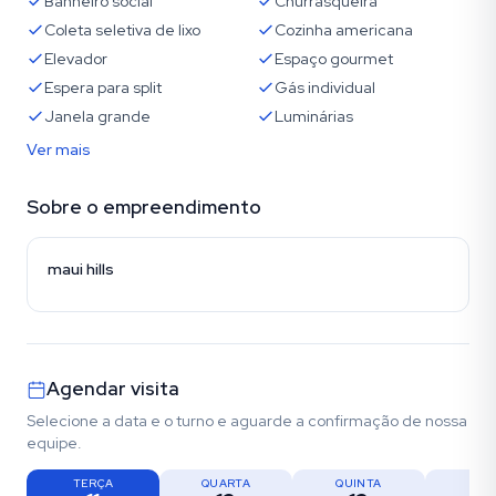
Banheiro social
Churrasqueira
Coleta seletiva de lixo
Cozinha americana
Elevador
Espaço gourmet
Espera para split
Gás individual
Janela grande
Luminárias
Ver mais
Sobre o empreendimento
maui hills
Agendar visita
Selecione a data e o turno e aguarde a confirmação de nossa
equipe.
TERÇA
QUARTA
QUINTA
SEX