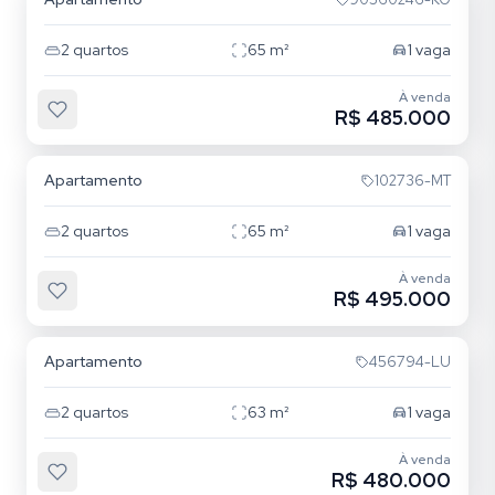
2
quartos
65
m²
1
vaga
À venda
R$ 485.000
Tristeza
Apartamento
102736-MT
2
quartos
65
m²
1
vaga
À venda
R$ 495.000
Tristeza
Apartamento
456794-LU
2
quartos
63
m²
1
vaga
À venda
R$ 480.000