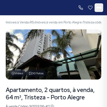
Imóveis à Venda
RS
Imóveis à venda em Porto Alegre
Tristeza
código
›
›
›
›
Vídeo
30
fotos
Apartamento, 2 quartos, à venda,
64 m², Tristeza - Porto Alegre
À venda
·
Código
90559316-KO