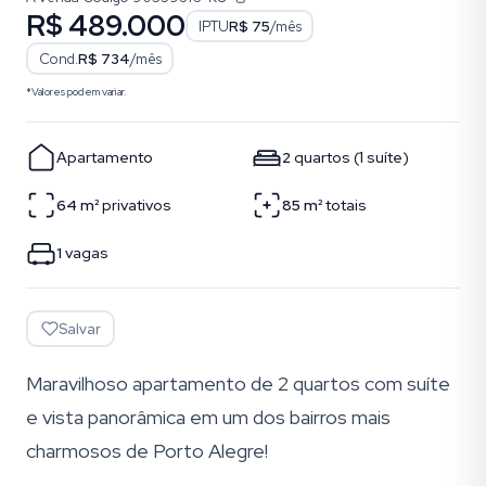
R$ 489.000
IPTU
R$ 75
/mês
Cond.
R$ 734
/mês
*Valores podem variar.
Apartamento
2
quartos
(
1
suíte
)
64
m²
privativos
85
m²
totais
1
vagas
Salvar
Maravilhoso apartamento de 2 quartos com suíte
e vista panorâmica em um dos bairros mais
charmosos de Porto Alegre!