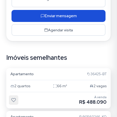
Enviar mensagem
Agendar visita
Imóveis semelhantes
Tristeza
Apartamento
36425-BT
2
quartos
66
m²
2
vagas
À venda
R$ 488.090
Tristeza
Apartamento
90560246-KO