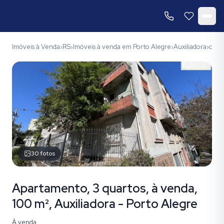
Imóveis à Venda
RS
Imóveis à venda em Porto Alegre
Auxiliadora
códi
›
›
›
›
30
fotos
Apartamento, 3 quartos, à venda,
100 m², Auxiliadora - Porto Alegre
À venda