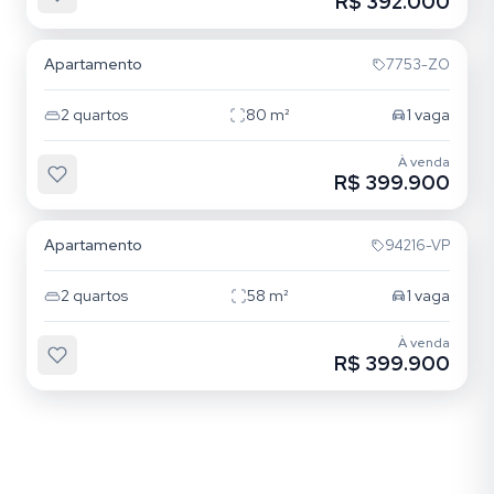
R$ 392.000
Auxiliadora
Apartamento
7753-ZO
2
quartos
80
m²
1
vaga
À venda
R$ 399.900
Auxiliadora
Apartamento
94216-VP
2
quartos
58
m²
1
vaga
À venda
R$ 399.900