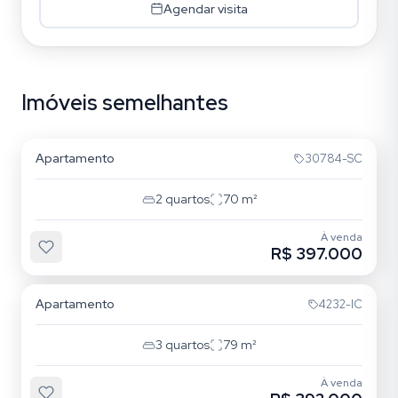
Agendar visita
Imóveis semelhantes
Auxiliadora
Apartamento
30784-SC
2
quartos
70
m²
À venda
R$ 397.000
Auxiliadora
Apartamento
4232-IC
3
quartos
79
m²
À venda