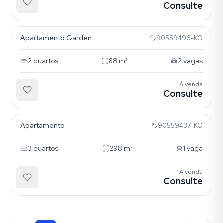
Consulte
Tristeza
Apartamento Garden
90559496-KO
2
quartos
88
m²
2
vagas
À venda
Consulte
Mont Serrat
Apartamento
90559437-KO
3
quartos
298
m²
1
vaga
À venda
Consulte