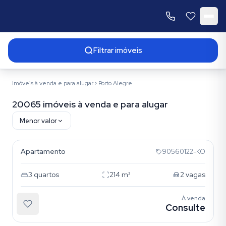
Filtrar imóveis
Imóveis à venda e para alugar
Porto Alegre
20065 imóveis à venda e para alugar
Menor valor
Menino Deus
Resultados da busca
Apartamento
90560122-KO
3
quartos
214
m²
2
vagas
À venda
Consulte
Menino Deus