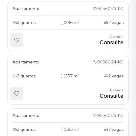
Apartamento
90560123-KO
3
quartos
286
m²
2
vagas
À venda
Consulte
Menino Deus
Apartamento
90560124-KO
3
quartos
357
m²
2
vagas
À venda
Consulte
Menino Deus
Apartamento
90560125-KO
3
quartos
595
m²
2
vagas