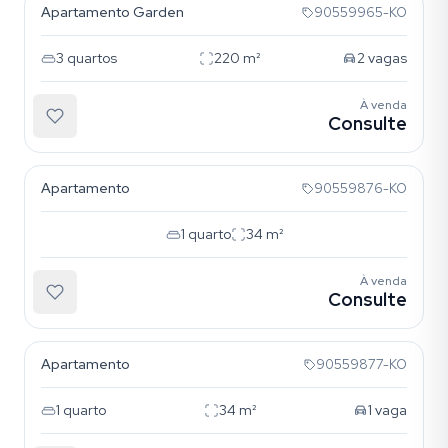
Apartamento Garden
90559965-KO
3
quartos
220
m²
2
vagas
À venda
Consulte
Tristeza
Apartamento
90559876-KO
1
quarto
34
m²
À venda
Consulte
Tristeza
Apartamento
90559877-KO
1
quarto
34
m²
1
vaga