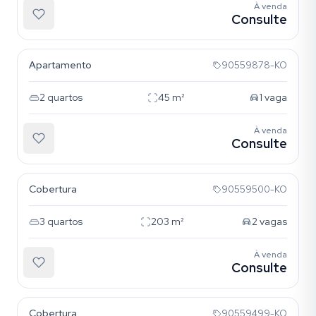
À venda
Consulte
Tristeza
Apartamento
90559878-KO
2
quartos
45
m²
1
vaga
À venda
Consulte
Tristeza
Cobertura
90559500-KO
3
quartos
203
m²
2
vagas
À venda
Consulte
Tristeza
Cobertura
90559499-KO