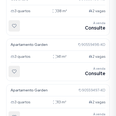
3
quartos
138
m²
2
vagas
À venda
Consulte
Tristeza
Apartamento Garden
90559498-KO
3
quartos
141
m²
2
vagas
À venda
Consulte
Tristeza
Apartamento Garden
90559497-KO
3
quartos
113
m²
2
vagas
À venda