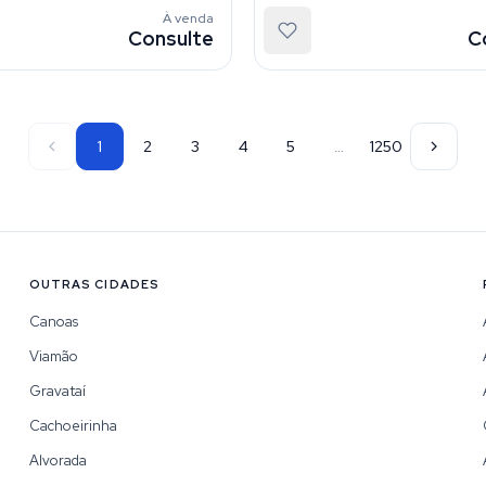
À venda
Consulte
C
1
2
3
4
5
…
1250
OUTRAS CIDADES
Canoas
Viamão
Gravataí
Cachoeirinha
Alvorada