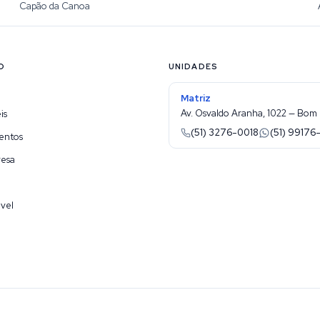
Capão da Canoa
O
UNIDADES
Matriz
Av. Osvaldo Aranha, 1022 — Bom 
is
(51) 3276-0018
(51) 99176
entos
resa
vel