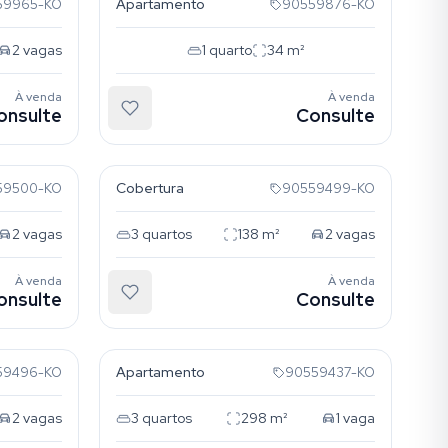
Apartamento
59965-KO
90559876-KO
2
vagas
1
quarto
34
m²
À venda
À venda
onsulte
Consulte
Tristeza
Cobertura
59500-KO
90559499-KO
2
vagas
3
quartos
138
m²
2
vagas
À venda
À venda
onsulte
Consulte
Mont Serrat
Apartamento
59496-KO
90559437-KO
2
vagas
3
quartos
298
m²
1
vaga