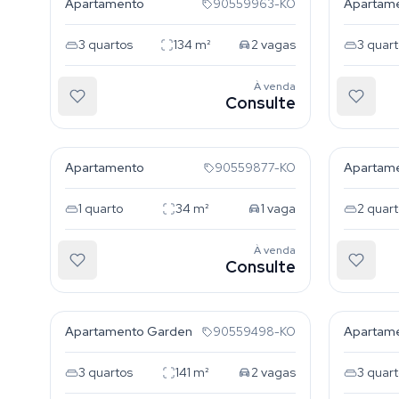
Apartamento
Apartam
90559963-KO
3
quartos
134
m²
2
vagas
3
quart
À venda
Consulte
Tristeza
Triste
Apartamento
Apartam
90559877-KO
1
quarto
34
m²
1
vaga
2
quart
À venda
Consulte
Tristeza
Triste
Apartamento Garden
Apartam
90559498-KO
3
quartos
141
m²
2
vagas
3
quart