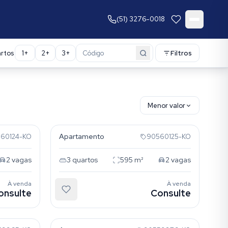
(51) 3276-0018
rtos
1
+
2
+
3
+
Filtros
Menor valor
Menino Deus
Apartamento
60124-KO
90560125-KO
2
vagas
3
quartos
595
m²
2
vagas
À venda
À venda
onsulte
Consulte
Tristeza