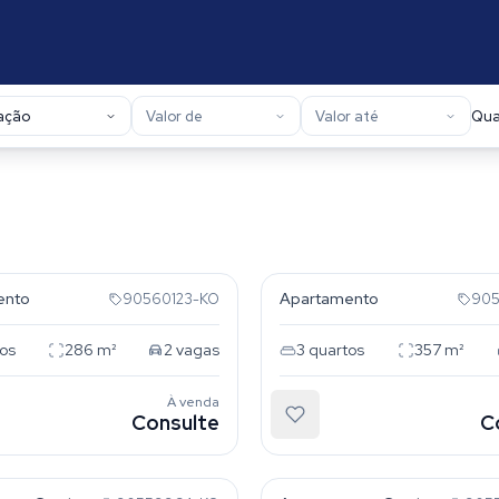
ação
Valor de
Valor até
Qua
 Deus
Menino Deus
ento
Apartamento
90560123-KO
905
os
286
m²
2
vagas
3
quartos
357
m²
À venda
Consulte
C
dora
Auxiliadora