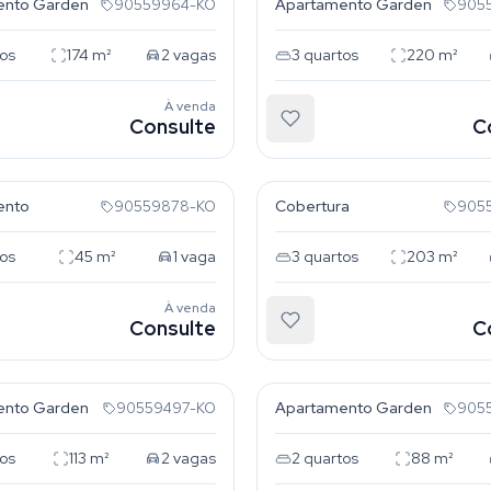
ento Garden
Apartamento Garden
90559964-KO
905
os
174
m²
2
vagas
3
quartos
220
m²
À venda
Consulte
C
za
Tristeza
ento
Cobertura
90559878-KO
905
os
45
m²
1
vaga
3
quartos
203
m²
À venda
Consulte
C
za
Tristeza
ento Garden
Apartamento Garden
90559497-KO
905
os
113
m²
2
vagas
2
quartos
88
m²