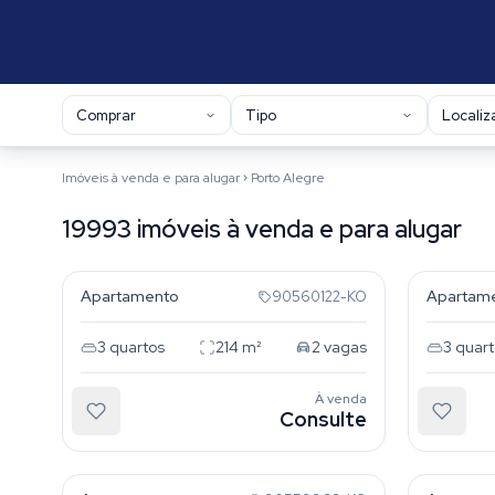
Comprar
Tipo
Localiz
Imóveis à venda e para alugar
Porto Alegre
19993 imóveis à venda e para alugar
Menino Deus
Menino
Resultados da busca
Apartamento
Apartam
90560122-KO
3
quartos
214
m²
2
vagas
3
quart
À venda
Consulte
Auxiliadora
Auxilia