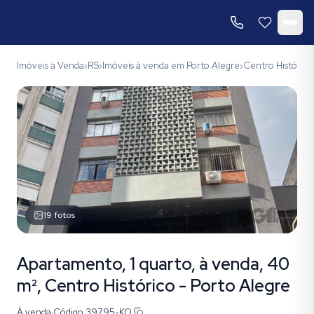
Imóveis à Venda
RS
Imóveis à venda em Porto Alegre
Centro Histórico
›
›
›
19
fotos
Apartamento, 1 quarto, à venda, 40
m², Centro Histórico - Porto Alegre
À venda
·
Código
39795-KO