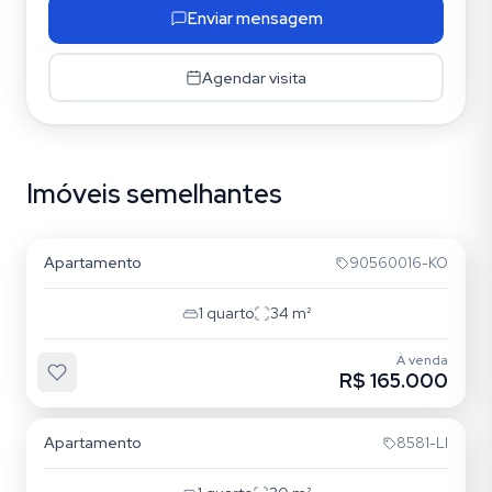
Enviar mensagem
Agendar visita
Imóveis semelhantes
Centro Histórico
Apartamento
90560016-KO
1
quarto
34
m²
À venda
R$ 165.000
Centro Histórico
Apartamento
8581-LI