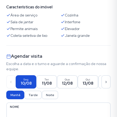
Características do imóvel
Área de serviço
Cozinha
Sala de jantar
Interfone
Permite animais
Elevador
Coleta seletiva de lixo
Janela grande
Agendar visita
Escolha a data e o turno e aguarde a confirmação de nossa
equipe.
Seg
Ter
Qua
Qui
Sex
10/08
11/08
12/08
13/08
14/08
Manhã
Tarde
Noite
NOME