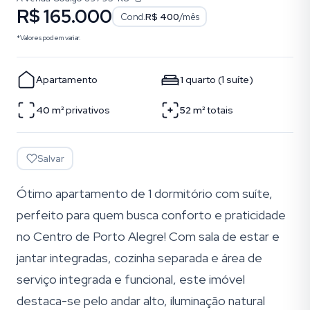
R$ 165.000
Cond.
R$ 400
/mês
*Valores podem variar.
Apartamento
1
quarto
(
1
suíte
)
40
m²
privativos
52
m²
totais
Salvar
Ótimo apartamento de 1 dormitório com suíte,
perfeito para quem busca conforto e praticidade
no Centro de Porto Alegre! Com sala de estar e
jantar integradas, cozinha separada e área de
serviço integrada e funcional, este imóvel
destaca-se pelo andar alto, iluminação natural